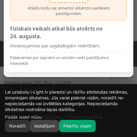
50W, Alu
50W, Alu
17.17€
26.57€
Atlaižu kodu var izmantot atkārtoti vairākiem
pasūtījumiem.
Parādīt 1 līdz 2 no 2 (lapuses: 1)
Fiziskais veikals atkal būs atvērts no
24. augusta.
Atvainojamies par sagādātajām neērtībām.
NEPIECIEŠAMA PALĪDZĪBA
(+371) 22 33 1877
Rakstiet mums
Pateicamies par sapratni un aicinām veikt pasūtījumus
internetā!
Darba laiks darba dienās no 10:00-18:20
(Blakus VEF-gaisa tiltam)
Brīvības gatve 195, Rīga, LV-1039
Lai uzlabotu i-Light.lv pieredzi un rādītu atbilstošas reklāmas,
izmantojam sīkdatnes. Jūs varat piekrist visām, noraidīt ne-
nepieciešamās vai izvēlēties kategorijas. Nepieciešamās
13
13
44
35
sīkdatnes nodrošina lapas darbību.
DIENAS
Copyright i-Light.lv © 2026 by i-Light.lv SIA
STUNDAS
MIN.
SEK.
Plašāk lasiet mūsu
Privātuma / Sīkdatņu politikā
.
Noraidīt
Iestatījumi
Piekrītu visam
0
SĀKUMS
MEKLĒT
GROZS
MANS KONTS