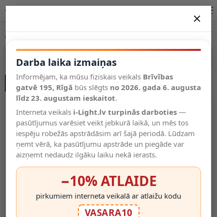
AR111 iebūves (G53) – modeļi un parametri | i-Light.lv
×
DARBA LAIKA IZMAIŅAS
AR111 iebūves (G53)
Vēl kategorijas
Vairāk kategoriju
Darba laika izmaiņas
Informējam, ka mūsu fiziskais veikals
Brīvības
SĀNU JOSLA
Salīdzināt
gatvē 195, Rīgā
Vēlmju
būs slēgts
no 2026. gada 6. augusta
Valodas
saraksts
līdz 23. augustam ieskaitot
.
(0)
Interneta veikals
i-Light.lv turpinās darboties
—
pasūtījumus varēsiet veikt jebkurā laikā, un mēs tos
iespēju robežās apstrādāsim arī šajā periodā. Lūdzam
ņemt vērā, ka pasūtījumu apstrāde un piegāde var
aizņemt nedaudz ilgāku laiku nekā ierasts.
−10% ATLAIDE
pirkumiem interneta veikalā ar atlaižu kodu
Iebūvējams Gaismeklis
Iebūvējams Gaismeklis
VASARA10
MATEO AR111/G53 Max.
MATEO AR111/G53 2 X Max.