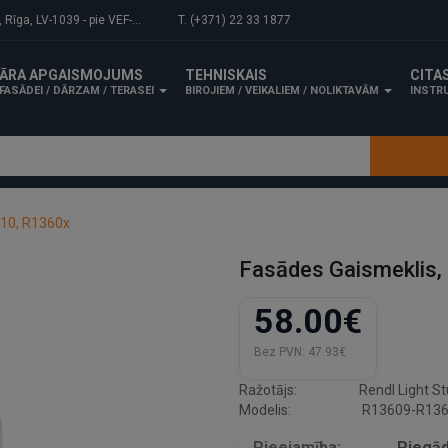
-1039 - pie VEF-Gaisa tilta.
T. (+371) 22 33 1877
ĀRA APGAISMOJUMS
TEHNISKAIS
CITA
FASĀDEI / DĀRZAM / TERASEI
BIROJIEM / VEIKALIEM / NOLIKTAVĀM
INSTRU
U10, R1360x
Fasādes Gaismeklis,
58.00€
Bez PVN:
47.93€
Ražotājs:
Rendl Light St
Modelis:
R13609-R136
Pieejamība:
Piegād