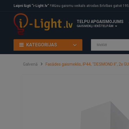
Laipni lūgti "i-Light.lv" !
Mūsu gaismu veikals atrodas Brīvības gatvē 195, Rīga, LV
TELPU APGAISMOJUMS
GAISMEKĻI IEKŠTELPĀM
KATEGORIJAS
Galvenā
Fasādes gaismeklis, IP44, "DESMOND II", 2x G