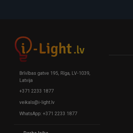
A
kumulatora LED galda lampa BIWO 385×130×230 mm 5,..
32.95€
24.9
41.95€
Brīvības gatve 195, Rīga, LV-1039,
Latvija
+371 2233 1877
veikals@i-light.lv
WhatsApp: +371 2233 1877