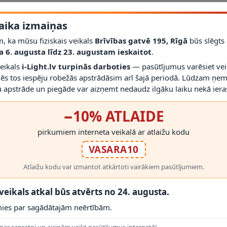
 W
aika izmaiņas
, ka mūsu fiziskais veikals
Brīvības gatvē 195, Rīgā
būs slēgts
a 6. augusta līdz 23. augustam ieskaitot
.
RĀDĪT VAIRĀK
veikals
i-Light.lv turpinās darboties
— pasūtījumus varēsiet vei
mēs tos iespēju robežās apstrādāsim arī šajā periodā. Lūdzam ņem
 apstrāde un piegāde var aizņemt nedaudz ilgāku laiku nekā ieras
−10% ATLAIDE
pirkumiem interneta veikalā ar atlaižu kodu
 PRODUKTI
VASARA10
Atlaižu kodu var izmantot atkārtoti vairākiem pasūtījumiem.
 veikals atkal būs atvērts no 24. augusta.
ies par sagādātajām neērtībām.
par sapratni un aicinām veikt pasūtījumus internetā!