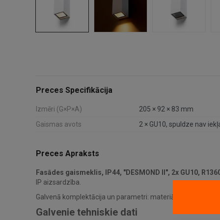
Preces Specifikācija
Izmēri (G×P×A)
205 × 92 × 83 mm
Gaismas avots
2 × GU10, spuldze nav iek
Preces Apraksts
Fasādes gaismeklis, IP44, "DESMOND II", 2x GU10, R136
IP aizsardzība.
Galvenā komplektācija un parametri: materiāls: alumīnijs; g
Galvenie tehniskie dati