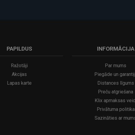
PAPILDUS
INFORMĀCIJA
A
kumulatora LED galda lampa SERINA Mini Ø80×200 mm..
5€
16.95€
29.95€
21.95€
Ražotāji
Par mums
Akcijas
Piegāde un garantij
Lapas karte
Distances līgums
Preču atgriešana
Klix apmaksas veid
Privātuma politika
Sazināties ar mum