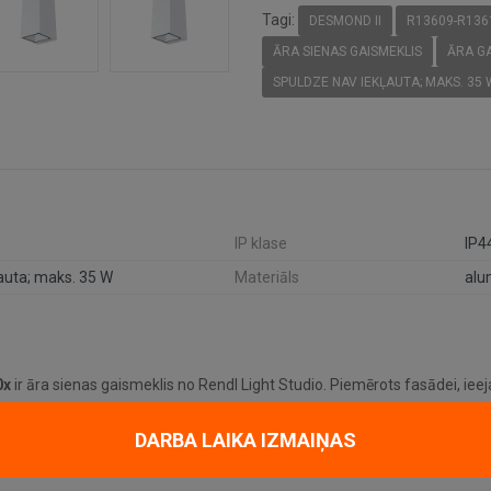
Tagi:
DESMOND II
R13609-R136
ĀRA SIENAS GAISMEKLIS
ĀRA GA
SPULDZE NAV IEKĻAUTA; MAKS. 35 
IP klase
IP4
ļauta; maks. 35 W
Materiāls
alu
0x
ir āra sienas gaismeklis no Rendl Light Studio. Piemērots fasādei, ieejas
DARBA LAIKA IZMAIŅAS
aismas avots/cokols: 2 × GU10, spuldze nav iekļauta; maks. 35 W.