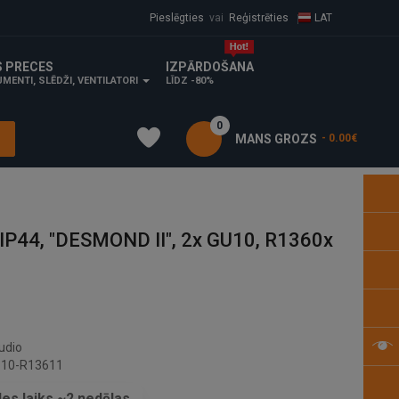
Pieslēgties
vai
Reģistrēties
LAT
S PRECES
IZPĀRDOŠANA
MENTI, SLĒDŽI, VENTILATORI
LĪDZ -80%
0
MANS GROZS
- 0.00€
 IP44, "DESMOND II", 2x GU10, R1360x
udio
10-R13611
es laiks ~2 nedēļas