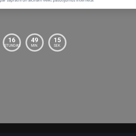
16
49
14
STUNDAS
MIN.
SEK.
-17%