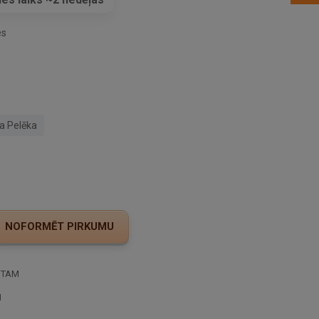
es
a Pelēka
STAM
I