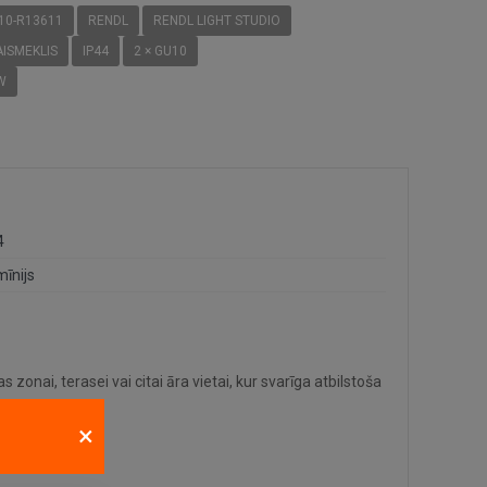
10-R13611
RENDL
RENDL LIGHT STUDIO
ISMEKLIS
IP44
2 × GU10
W
4
mīnijs
 zonai, terasei vai citai āra vietai, kur svarīga atbilstoša
×