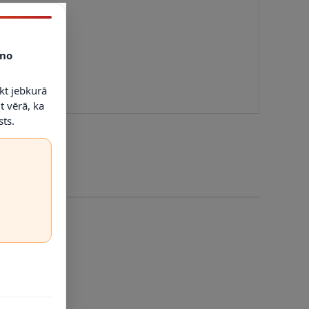
no
kt jebkurā
t vērā, ka
ts.