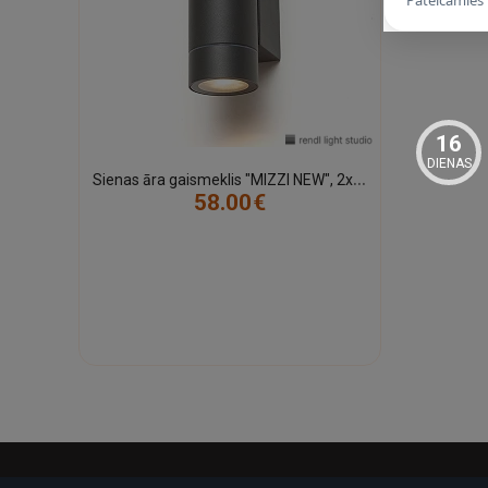
16
DIENAS
S
ienas āra gaismeklis "MIZZI NEW", 2x GU10, alumīnijs, tumši pelēks -antracīts - RENDL - R13643
58.00€
-21%