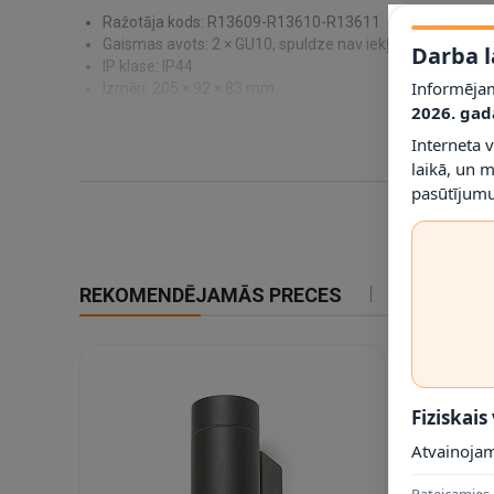
Ražotāja kods: R13609-R13610-R13611
Gaismas avots: 2 × GU10, spuldze nav iekļauta; maks. 35
Darba l
IP klase: IP44
Informējam
Izmēri: 205 × 92 × 83 mm
2026. gad
Interneta 
laikā, un 
pasūtījumu
REKOMENDĒJAMĀS PRECES
IETEIKTIE
Fiziskais
Atvainojam
Pateicamies 