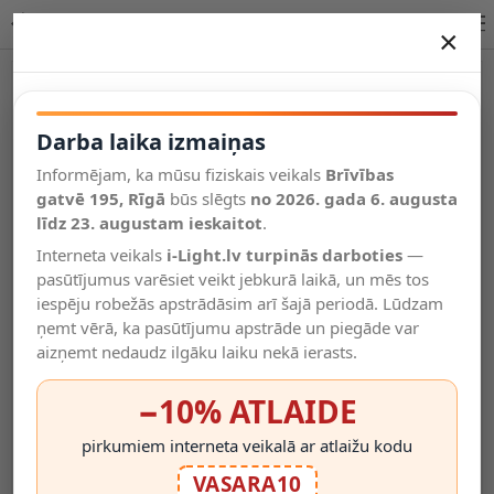
ASJA LED sienas lasīšanas lampa 3W pelēka | Lucide
×
DARBA LAIKA IZMAIŅAS
Vēl kategorijas
Darba laika izmaiņas
Informējam, ka mūsu fiziskais veikals
Brīvības
Salīdzināt
gatvē 195, Rīgā
Vēlmju
būs slēgts
no 2026. gada 6. augusta
Valodas
saraksts
līdz 23. augustam ieskaitot
.
(0)
Interneta veikals
i-Light.lv turpinās darboties
—
pasūtījumus varēsiet veikt jebkurā laikā, un mēs tos
iespēju robežās apstrādāsim arī šajā periodā. Lūdzam
ņemt vērā, ka pasūtījumu apstrāde un piegāde var
aizņemt nedaudz ilgāku laiku nekā ierasts.
−10% ATLAIDE
pirkumiem interneta veikalā ar atlaižu kodu
VASARA10