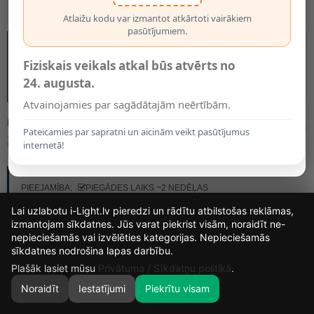
Atlaižu kodu var izmantot atkārtoti vairākiem
pasūtījumiem.
Fiziskais veikals atkal būs atvērts no
24. augusta.
Atvainojamies par sagādātajām neērtībām.
MODELIS:
41206/03/15
Pateicamies par sapratni un aicinām veikt pasūtījumus
82.50€
internetā!
RAŽOTĀJS:
LUCIDE
PIEEJAMĪBA:
PIEGĀDES LAIKS ~2 NEDĒĻAS
Lai uzlabotu i-Light.lv pieredzi un rādītu atbilstošas reklāmas,
izmantojam sīkdatnes. Jūs varat piekrist visām, noraidīt ne-
nepieciešamās vai izvēlēties kategorijas. Nepieciešamās
16
16
0
17
sīkdatnes nodrošina lapas darbību.
DIENAS
STUNDAS
MIN.
SEK.
Plašāk lasiet mūsu
Privātuma / Sīkdatņu politikā
.
Noraidīt
Iestatījumi
Piekrītu visam
0
SĀKUMS
MEKLĒT
GROZS
MANS KONTS