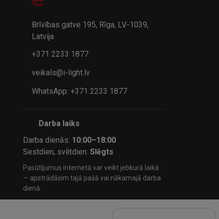
32.95€
24.9
41.95€
Brīvības gatve 195, Rīga, LV-1039,
Latvija
+371 2233 1877
veikals@i-light.lv
WhatsApp: +371 2233 1877
Darba laiks
Darba dienās:
10:00–18:00
Sestdien, svētdien:
Slēgts
Pasūtījumus internetā var veikt jebkurā laikā
— apstrādāsim tajā pašā vai nākamajā darba
dienā.