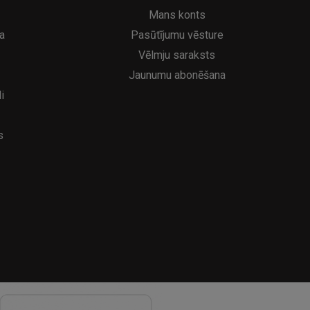
6.95€
39
8.95€
Mans konts
a
Pasūtījumu vēsture
Vēlmju saraksts
Jaunumu abonēšana
i
s