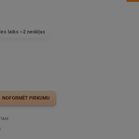
es laiks ~2 nedēļas
s
STAM
I