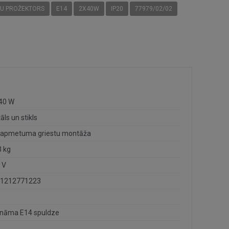
TU PROŽEKTORS
E14
2X40W
IP20
77979/02/02
 40 W
āls un stikls
sapmetuma griestu montāža
3 kg
 V
1212771223
nāma E14 spuldze