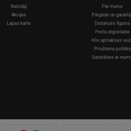
5€
16.95€
29.95€
21.95€
Ražotāji
Par mums
Akcijas
Piegāde un garantij
Lapas karte
Distances līgums
Preču atgriešana
Klix apmaksas veid
Privātuma politika
Sazināties ar mum