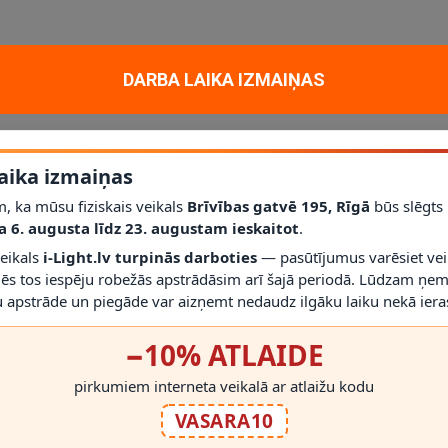
aktiskam un dekoratīvam apgaismojumam mājoklī, dzīvoklī vai projektā. G
DARBA LAIKA IZMAIŅAS
n stikls
; gaismas avots / cokols
E14
; jauda
2 x 40 W
; aizsardzības klase
līdz šim modelim iederēties mūsdienīgā interjerā.
aika izmaiņas
r gaismekli drīkst droši izmantot.
j pirms montāžas novērtēt proporcijas un novietojumu.
, ka mūsu fiziskais veikals
Brīvības gatvē 195, Rīgā
būs slēgts
a 6. augusta līdz 23. augustam ieskaitot
.
veikals
i-Light.lv turpinās darboties
— pasūtījumus varēsiet vei
mēs tos iespēju robežās apstrādāsim arī šajā periodā. Lūdzam ņem
 apstrāde un piegāde var aizņemt nedaudz ilgāku laiku nekā ieras
−10% ATLAIDE
RĀDĪT VAIRĀK
pirkumiem interneta veikalā ar atlaižu kodu
VASARA10