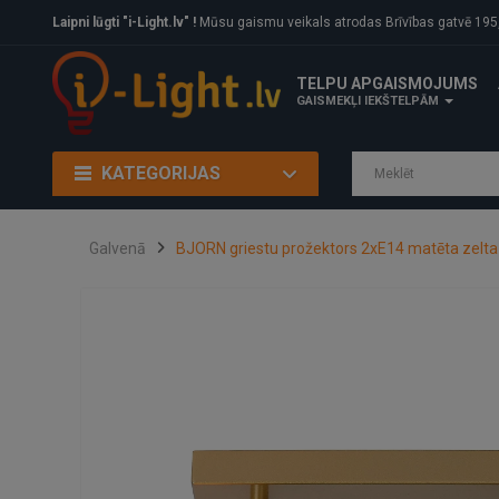
Laipni lūgti "i-Light.lv" !
Mūsu gaismu veikals atrodas Brīvības gatvē 195, Rīga, LV
TELPU APGAISMOJUMS
GAISMEKĻI IEKŠTELPĀM
KATEGORIJAS
Galvenā
BJORN griestu prožektors 2xE14 matēta zelta 