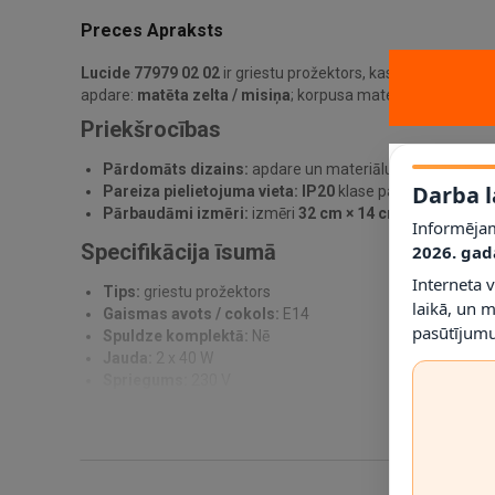
Preces Apraksts
Lucide 77979 02 02
ir griestu prožektors, kas paredzēts pr
apdare:
matēta zelta / misiņa
; korpusa materiāls:
Metāls u
Priekšrocības
Pārdomāts dizains:
apdare un materiālu kombinācija pa
Darba l
Pareiza pielietojuma vieta:
IP20
klase palīdz noteikt, ku
Pārbaudāmi izmēri:
izmēri
32 cm × 14 cm × 16,5 cm
ļau
Informējam
Specifikācija īsumā
2026. gad
Interneta 
Tips:
griestu prožektors
laikā, un 
Gaismas avots / cokols:
E14
pasūtījumu
Spuldze komplektā:
Nē
Jauda:
2 x 40 W
Spriegums:
230 V
IP klase:
IP20
Materiāls:
Metāls un stikls
Krāsa:
Matēta zelta / misiņa
Montāža:
Virsapmetuma griestu montāža
Izmēri:
32 cm × 14 cm × 16,5 cm