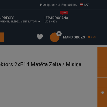
Pieslēgties
vai
Reģistrēties
LAT
S PRECES
IZPĀRDOŠANA
MENTI, SLĒDŽI, VENTILATORI
LĪDZ -80%
0
MANS GROZS
- 0.00€
ktors 2xE14 Matēta Zelta / Misiņa