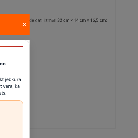
alvenie tehniskie dati: izmēri
32 cm × 14 cm × 16,5 cm
;
×
IP20
.
no
kt jebkurā
t vērā, ka
ts.