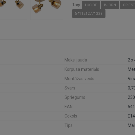
Tagi:
LUCIDE
BJORN
GRIES
5411212771223
Maks. jauda
2 x
Korpusa materiāls
Met
Montāžas veids
Vir
Svars
0,7
Spriegums
230
EAN
541
Cokols
E14
Tips
Mai