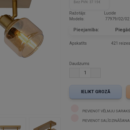
Bez PVN:
37.15€
Ražotājs:
Lucide
Modelis:
77979/02/02
Pieejamība:
Piegād
Apskatīts
421 reize
Daudzums
PIEVIENOT VĒLMJU SARAK
PIEVIENOT SALĪDZINĀŠANA