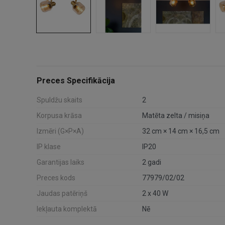
Preces Specifikācija
Spuldžu skaits
2
Korpusa krāsa
Matēta zelta / misiņa
Izmēri (G×P×A)
32 cm × 14 cm × 16,5 cm
IP klase
IP20
Garantijas laiks
2 gadi
Preces kods
77979/02/02
Jaudas patēriņš
2 x 40 W
Iekļauta komplektā
Nē