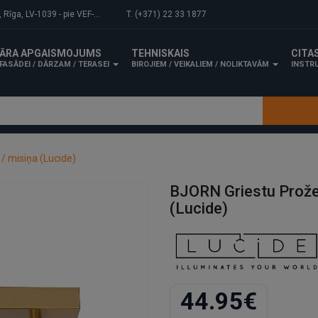
-1039 - pie VEF-Gaisa tilta.
T. (+371) 22 33 1877
ĀRA APGAISMOJUMS
TEHNISKAIS
CITA
FASĀDEI / DĀRZAM / TERASEI
BIROJIEM / VEIKALIEM / NOLIKTAVĀM
INSTRU
/ misiņa (Lucide)
BJORN Griestu Prože
(Lucide)
44.95€