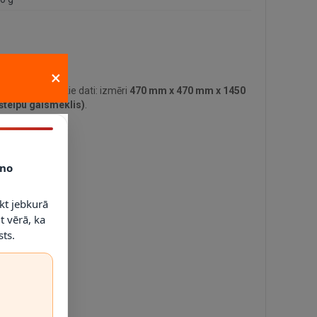
×
lvenie tehniskie dati: izmēri
470 mm x 470 mm x 1450
štelpu gaismeklis)
.
no
kt jebkurā
t vērā, ka
ts.