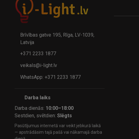
A
kumulatora LED galda lampa BIWO 385×130×230 mm 5,..
32.95€
24.9
41.95€
Brīvības gatve 195, Rīga, LV-1039,
Latvija
+371 2233 1877
veikals@i-light.lv
WhatsApp: +371 2233 1877
Darba laiks
Darba dienās:
10:00–18:00
Sestdien, svētdien:
Slēgts
Pasūtījumus internetā var veikt jebkurā laikā
— apstrādāsim tajā pašā vai nākamajā darba
dienā.