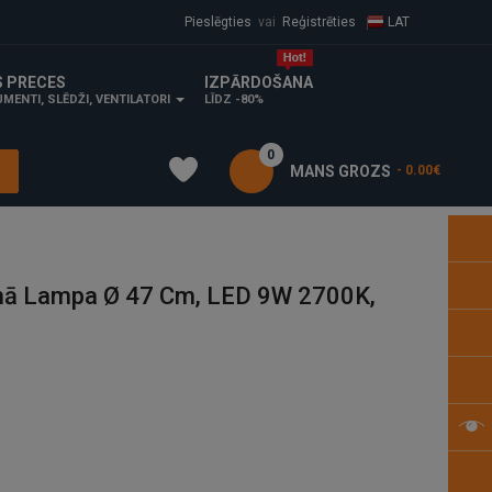
Pieslēgties
vai
Reģistrēties
LAT
S PRECES
IZPĀRDOŠANA
MENTI, SLĒDŽI, VENTILATORI
LĪDZ -80%
0
MANS GROZS
- 0.00€
ā Lampa Ø 47 Cm, LED 9W 2700K,