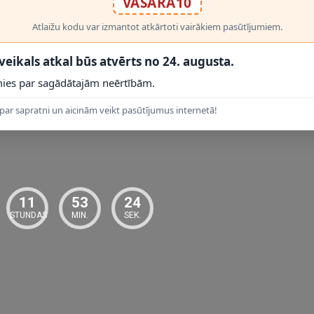
VASARA10
Atlaižu kodu var izmantot atkārtoti vairākiem pasūtījumiem.
 veikals atkal būs atvērts no 24. augusta.
ies par sagādātajām neērtībām.
 PRODUKTI
par sapratni un aicinām veikt pasūtījumus internetā!
11
53
23
STUNDAS
MIN.
SEK.
jot Lucide montāžas instrukciju un elektrodrošības prasības. Darba spr
ši lietošanai iekštelpās. Ja nepieciešams fiksēts elektropieslēgums, darbu
vai atvērtā dzīvojamā zonā, kur lampa ir arī redzams interjera elements.