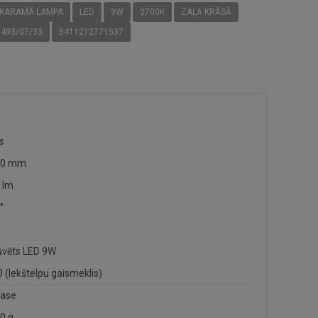
EKARAMĀ LAMPA
LED
9W
2700K
ZAĻĀ KRĀSĀ
7493/07/33
5411212771537
s
00 mm
 lm
°
ūvēts LED 9W
0 (Iekštelpu gaismeklis)
lase
0 g