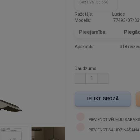
Bez PVN:
56.65€
Ražotājs:
Lucide
Modelis:
77493/07/33
Pieejamība:
Piegād
Apskatīts
318 reize
Daudzums
PIEVIENOT VĒLMJU SARAK
PIEVIENOT SALĪDZINĀŠANA