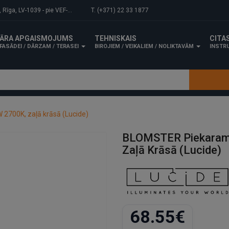
-1039 - pie VEF-Gaisa tilta.
T. (+371) 22 33 1877
ĀRA APGAISMOJUMS
TEHNISKAIS
CITA
FASĀDEI / DĀRZAM / TERASEI
BIROJIEM / VEIKALIEM / NOLIKTAVĀM
INSTRU
2700K, zaļā krāsā (Lucide)
BLOMSTER Piekaram
Zaļā Krāsā (Lucide)
68.55€