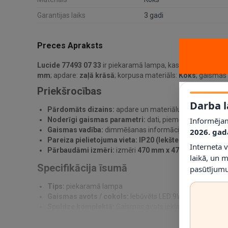
Garantijas laiks
3 gadi
Preces Apraksts
Lucide 77493 07 33
ir piekaramā lampa, kas paredzēta prak
mm
; apdare:
zaļā krāsā
; korpusa materiāls:
Koks
; gaismas
Priekšrocības
Darba l
Pārdomāts dizains:
apdare un materiālu kombinācija pa
Informējam
Noderīgi gaismas parametri:
dati, piemēram,
570 lm /
Gaismas vadība:
dimmēšanas informācija norādīta kā
J
2026. gad
Pareiza pielietojuma vieta:
IP20 (Iekštelpu gaismeklis
Interneta 
Pārbaudāmi izmēri:
izmēri
470 mm x 470 mm x 1450 
laikā, un 
Specifikācija īsumā
pasūtījumu
Tips:
piekaramā lampa
Gaismas avots / cokols:
Iebūvēts LED 9W
Spuldze komplektā:
Gaismas avots iekļauts
Jauda:
9W
Gaismas plūsma:
570 lm