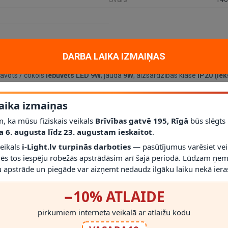
DARBA LAIKA IZMAIŅAS
tiskam un dekoratīvam apgaismojumam mājoklī, dzīvoklī vai projektā. Ga
 avots / cokols
Iebūvēts LED 9W
; jauda
9W
; aizsardzības klase
IP20 (Iek
aika izmaiņas
līdz šim modelim iederēties mūsdienīgā interjerā.
, ka mūsu fiziskais veikals
Brīvības gatvē 195, Rīgā
būs slēgts
 2700K
, palīdz saprast, vai gaismeklis atbilst telpas vajadzībām.
ā
; vienmēr izmantojiet saderīgas spuldzes un dimmerus.
a 6. augusta līdz 23. augustam ieskaitot
.
)
klase palīdz noteikt, kur gaismekli drīkst droši izmantot.
veikals
i-Light.lv turpinās darboties
— pasūtījumus varēsiet vei
mm
ļauj pirms montāžas novērtēt proporcijas un novietojumu.
mēs tos iespēju robežās apstrādāsim arī šajā periodā. Lūdzam ņem
 apstrāde un piegāde var aizņemt nedaudz ilgāku laiku nekā ieras
−10% ATLAIDE
pirkumiem interneta veikalā ar atlaižu kodu
RĀDĪT VAIRĀK