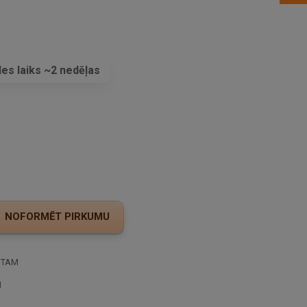
es laiks ~2 nedēļas
s
STAM
I