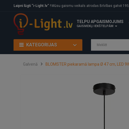
Laipni lūgti "i-Light.lv" !
Mūsu gaismu veikals atrodas Brīvības gatvē 195, Rīga, LV
TELPU APGAISMOJUMS
GAISMEKĻI IEKŠTELPĀM
KATEGORIJAS
Galvenā
BLOMSTER piekaramā lampa Ø 47 cm, LED 9W 