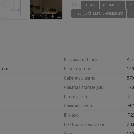
Tagi:
LUCIDE
BLOMSTER
PI
IP20 (IEKŠTELPU GAISMEKLIS)
7
Korpusa materiāls
Kok
0 mm
Kabeļa garums
16
Gaismas plūsma
570
Gaismas stara leņķis
120
Dimmējama
Jā
Gaismas avots
Ieb
IP klase
IP2
Elektrodrošības klase
2. k
Svars
140