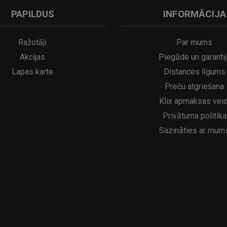
PAPILDUS
INFORMĀCIJA
A
kumulatora LED galda lampa SERINA Mini Ø80×200 mm..
5€
16.95€
29.95€
21.95€
Ražotāji
Par mums
Akcijas
Piegāde un garantij
Lapas karte
Distances līgums
Preču atgriešana
Klix apmaksas veid
Privātuma politika
Sazināties ar mum