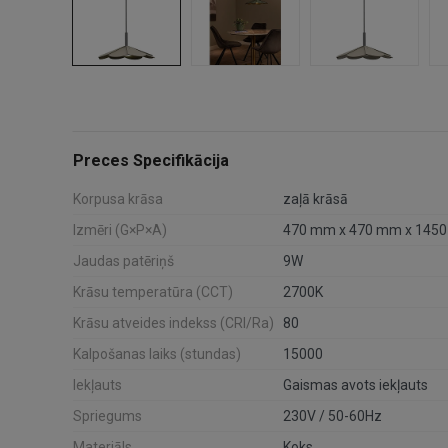
Preces Specifikācija
Korpusa krāsa
zaļā krāsā
Izmēri (G×P×A)
470 mm x 470 mm x 145
Jaudas patēriņš
9W
Krāsu temperatūra (CCT)
2700K
Krāsu atveides indekss (CRI/Ra)
80
Kalpošanas laiks (stundas)
15000
Iekļauts
Gaismas avots iekļauts
Spriegums
230V / 50-60Hz
Materiāls
Koks