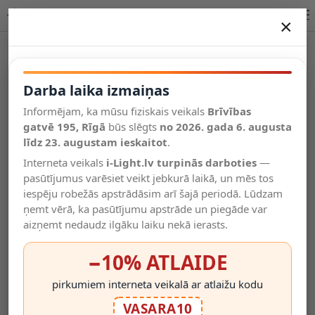
Lucide BRICE griestu lampa LED 1x8W 3000K 28116/11/31
×
DARBA LAIKA IZMAIŅAS
Vēl kategorijas
Darba laika izmaiņas
Informējam, ka mūsu fiziskais veikals
Brīvības
Salīdzināt
gatvē 195, Rīgā
Vēlmju
būs slēgts
no 2026. gada 6. augusta
Valodas
saraksts
līdz 23. augustam ieskaitot
.
(0)
Interneta veikals
i-Light.lv turpinās darboties
—
pasūtījumus varēsiet veikt jebkurā laikā, un mēs tos
iespēju robežās apstrādāsim arī šajā periodā. Lūdzam
ņemt vērā, ka pasūtījumu apstrāde un piegāde var
aizņemt nedaudz ilgāku laiku nekā ierasts.
−10% ATLAIDE
pirkumiem interneta veikalā ar atlaižu kodu
VASARA10