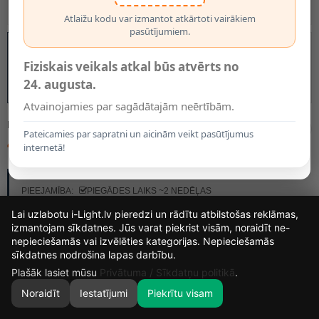
Atlaižu kodu var izmantot atkārtoti vairākiem
pasūtījumiem.
Fiziskais veikals atkal būs atvērts no
24. augusta.
Atvainojamies par sagādātajām neērtībām.
MODELIS:
28116/11/31
Pateicamies par sapratni un aicinām veikt pasūtījumus
41.70€
internetā!
RAŽOTĀJS:
LUCIDE
PIEEJAMĪBA:
PIEGĀDES LAIKS ~2 NEDĒĻAS
Lai uzlabotu i-Light.lv pieredzi un rādītu atbilstošas reklāmas,
izmantojam sīkdatnes. Jūs varat piekrist visām, noraidīt ne-
nepieciešamās vai izvēlēties kategorijas. Nepieciešamās
14
4
21
36
sīkdatnes nodrošina lapas darbību.
DIENAS
STUNDAS
MIN.
SEK.
Plašāk lasiet mūsu
Privātuma / Sīkdatņu politikā
.
Noraidīt
Iestatījumi
Piekrītu visam
0
SĀKUMS
MEKLĒT
GROZS
MANS KONTS