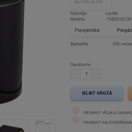
Bez PVN:
22.27€
Ražotājs:
Lucide
Modelis:
15820/05/30
Pieejamība:
Piegād
Apskatīts
556 reize
Daudzums
PIEVIENOT VĒLMJU SARAK
PIEVIENOT SALĪDZINĀŠANA