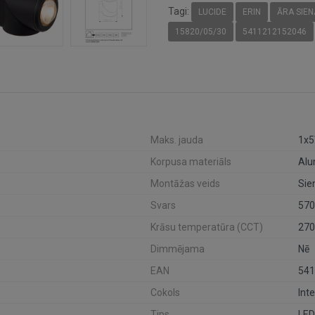
Tagi:
LUCIDE
ERIN
ĀRA SIEN
15820/05/30
5411212152046
Maks. jauda
1x
Korpusa materiāls
Al
Montāžas veids
Sie
Svars
570
Krāsu temperatūra (CCT)
270
Dimmējama
Nē
EAN
541
Cokols
Int
Tips
LED