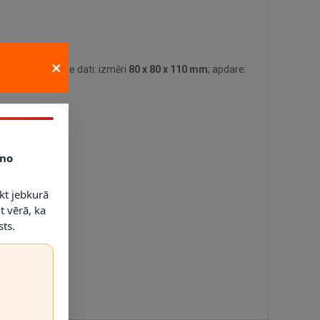
×
lvenie tehniskie dati: izmēri
80 x 80 x 110 mm
; apdare:
no
kt jebkurā
t vērā, ka
ts.