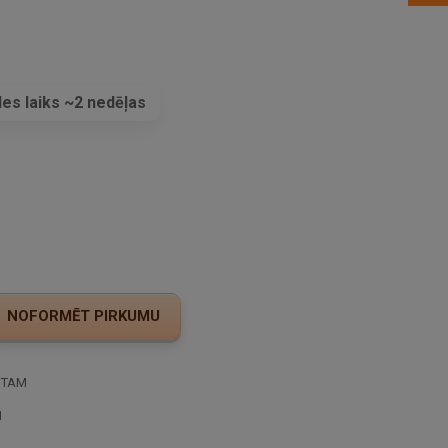
es laiks ~2 nedēļas
s
STAM
I