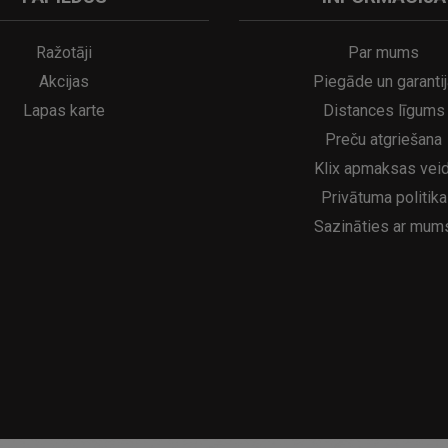
A
kumulatora LED galda lampa SERINA Mini Ø80×200 mm..
5€
16.95€
29.95€
21.95€
Ražotāji
Par mums
Akcijas
Piegāde un garantij
Lapas karte
Distances līgums
Preču atgriešana
Klix apmaksas veid
Privātuma politika
Sazināties ar mum