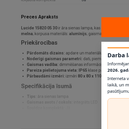
Preces Apraksts
Lucide 15820 05 30
ir āra sienas lampa, kas paredzēta prak
melna
; korpusa materiāls:
alumīnijs
; gaismas avots / cokol
Priekšrocības
Pārdomāts dizains:
apdare un materiālu kombinācija pa
Darba l
Noderīgi gaismas parametri:
dati, piemēram,
2700K
, 
Informējam
Gaismas vadība:
dimmēšanas informācija norādīta kā
2026. gad
Pareiza pielietojuma vieta:
IP65
klase palīdz noteikt, ku
Pārbaudāmi izmēri:
izmēri
80 x 80 x 110 mm
ļauj pirms
Interneta 
laikā, un 
Specifikācija īsumā
pasūtījumu
Tips:
āra sienas lampa
Gaismas avots / cokols:
integrēts LED
Spuldze komplektā:
Jā
Jauda:
1 x 5W
Krāsas temperatūra:
2700K
Dimmējama:
Nē