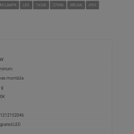
AS LAMPA
LED
1X5W
2700K
MELNA
IP65
5W
uminum
nas montāža
 g
0K
1212152046
egrated LED