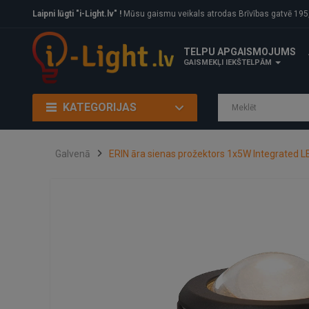
Laipni lūgti "i-Light.lv" !
Mūsu gaismu veikals atrodas Brīvības gatvē 195, Rīga, LV
TELPU APGAISMOJUMS
GAISMEKĻI IEKŠTELPĀM
KATEGORIJAS
Galvenā
ERIN āra sienas prožektors 1x5W Integrated L