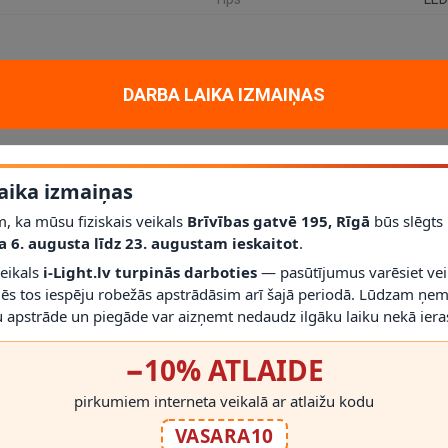
DARBA LAIKA IZMAIŅAS
tiskam un dekoratīvam apgaismojumam mājoklī, dzīvoklī vai projektā. Ga
s
integrēts LED
; jauda
1 x 5W
; aizsardzības klase
IP65
.
līdz šim modelim iederēties mūsdienīgā interjerā.
aika izmaiņas
palīdz saprast, vai gaismeklis atbilst telpas vajadzībām.
, ka mūsu fiziskais veikals
Brīvības gatvē 195, Rīgā
būs slēgts
Nē
; vienmēr izmantojiet saderīgas spuldzes un dimmerus.
a 6. augusta līdz 23. augustam ieskaitot
.
r gaismekli drīkst droši izmantot.
 montāžas novērtēt proporcijas un novietojumu.
veikals
i-Light.lv turpinās darboties
— pasūtījumus varēsiet vei
mēs tos iespēju robežās apstrādāsim arī šajā periodā. Lūdzam ņem
 apstrāde un piegāde var aizņemt nedaudz ilgāku laiku nekā ieras
−10% ATLAIDE
pirkumiem interneta veikalā ar atlaižu kodu
RĀDĪT VAIRĀK
VASARA10