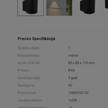
Preces Specifikācija
Spuldžu skaits
1
Korpusa krāsa
melna
Izmēri (G×P×A)
80 x 80 x 110 mm
IP klase
IP65
Garantijas laiks
3 gadi
Spriegums
4V
Preces kods
15820/05/30
Jaudas patēriņš
1x5W
Iekļauta komplektā
Jā