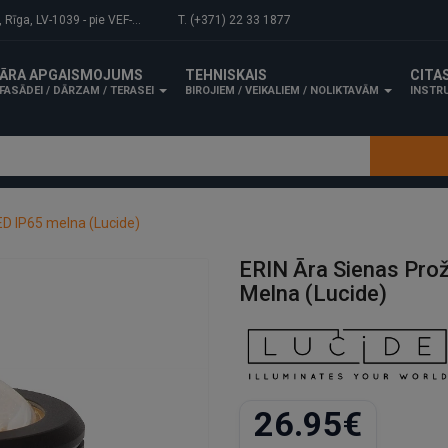
-1039 - pie VEF-Gaisa tilta.
T. (+371) 22 33 1877
ĀRA APGAISMOJUMS
TEHNISKAIS
CITA
FASĀDEI / DĀRZAM / TERASEI
BIROJIEM / VEIKALIEM / NOLIKTAVĀM
INSTRU
ED IP65 melna (Lucide)
ERIN Āra Sienas Pro
Melna (Lucide)
26.95€