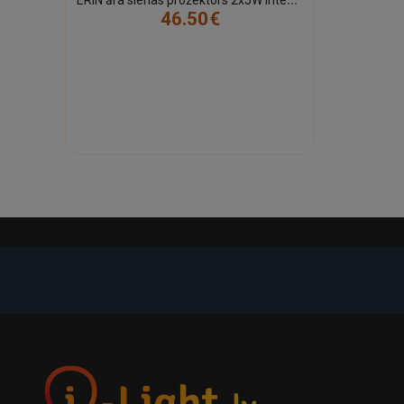
zonām.
46.50€
-21%