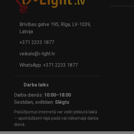
A
kumulatora LED galda lampa BIWO 385×130×230 mm 5,..
32.95€
24.9
41.95€
Brīvības gatve 195, Rīga, LV-1039,
Latvija
+371 2233 1877
veikals@i-light.lv
WhatsApp: +371 2233 1877
Darba laiks
Darba dienās:
10:00–18:00
Sestdien, svētdien:
Slēgts
Pasūtījumus internetā var veikt jebkurā laikā
— apstrādāsim tajā pašā vai nākamajā darba
dienā.