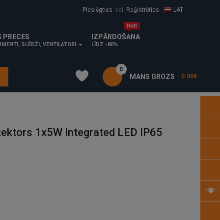
Pieslēgties
vai
Reģistrēties
LAT
S PRECES
IZPĀRDOŠANA
MENTI, SLĒDŽI, VENTILATORI
LĪDZ -80%
0
MANS GROZS
- 0.00€
žektors 1x5W Integrated LED IP65