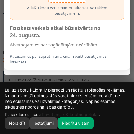
Atlaižu kodu var izmantot atkārtoti vairākiem
pasūtījumiem.
Fiziskais veikals atkal būs atvērts no
24. augusta.
Atvainojamies par sagādātajām neērtībām.
MODELIS:
14899/01/30
Pateicamies par sapratni un aicinām veikt pasūtījumus
39.00€
internetā!
RAŽOTĀJS:
LUCIDE
PIEEJAMĪBA:
PIEGĀDES LAIKS ~2 NEDĒĻAS
Lai uzlabotu i-Light.lv pieredzi un rādītu atbilstošas reklāmas,
izmantojam sīkdatnes. Jūs varat piekrist visām, noraidīt ne-
nepieciešamās vai izvēlēties kategorijas. Nepieciešamās
13
19
26
48
sīkdatnes nodrošina lapas darbību.
DIENAS
STUNDAS
MIN.
SEK.
Plašāk lasiet mūsu
Privātuma / Sīkdatņu politikā
.
Noraidīt
Iestatījumi
Piekrītu visam
0
SĀKUMS
MEKLĒT
GROZS
MANS KONTS