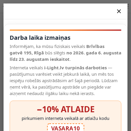
Lucide FEDOR āra sienas lampa E27 1 × 40W 14899/01/30
×
DARBA LAIKA IZMAIŅAS
Vēl kategorijas
Darba laika izmaiņas
Informējam, ka mūsu fiziskais veikals
Brīvības
Salīdzināt
gatvē 195, Rīgā
Vēlmju
būs slēgts
no 2026. gada 6. augusta
Valodas
saraksts
līdz 23. augustam ieskaitot
.
(0)
Interneta veikals
i-Light.lv turpinās darboties
—
pasūtījumus varēsiet veikt jebkurā laikā, un mēs tos
iespēju robežās apstrādāsim arī šajā periodā. Lūdzam
ņemt vērā, ka pasūtījumu apstrāde un piegāde var
aizņemt nedaudz ilgāku laiku nekā ierasts.
−10% ATLAIDE
pirkumiem interneta veikalā ar atlaižu kodu
VASARA10