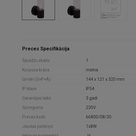
Preces Specifikācija
Spuldžu skaits
1
Korpusa krāsa
melna
Izmēri (G×P×A)
144 x 121 x 320 mm
IP klase
IP54
Garantijas laiks
3 gadi
Spriegums
230V
Preces kods
66800/08/30
Jaudas patēriņš
1x8W
Iekļauta komplektā
Jā