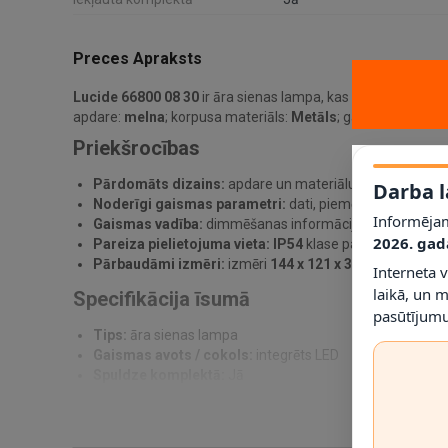
Preces Apraksts
Lucide 66800 08 30
ir āra sienas lampa, kas paredzēta prak
apdare:
melna
; korpusa materiāls:
Metāls
; gaismas avots /
Priekšrocības
Pārdomāts dizains:
apdare un materiālu kombinācija pa
Darba l
Noderīgi gaismas parametri:
dati, piemēram,
2700K
, 
Informējam
Gaismas vadība:
dimmēšanas informācija norādīta kā
2026. gad
Pareiza pielietojuma vieta:
IP54
klase palīdz noteikt, ku
Pārbaudāmi izmēri:
izmēri
144 x 121 x 320 mm
ļauj pi
Interneta 
laikā, un 
Specifikācija īsumā
pasūtījumu
Tips:
āra sienas lampa
Gaismas avots / cokols:
integrēts LED
Spuldze komplektā:
Jā
Jauda:
1 x 8W
Krāsas temperatūra:
2700K
Dimmējama:
Nē