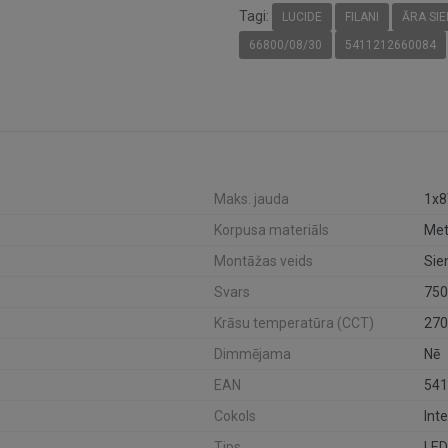
Tagi:
LUCIDE
FILANI
ĀRA SI
66800/08/30
5411212660084
Maks. jauda
1x
Korpusa materiāls
Met
Montāžas veids
Sie
Svars
750
Krāsu temperatūra (CCT)
270
Dimmējama
Nē
EAN
541
Cokols
Int
Tips
LED