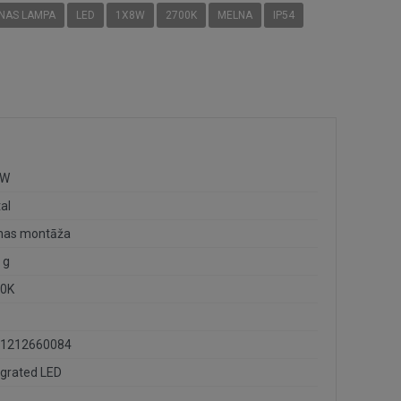
ENAS LAMPA
LED
1X8W
2700K
MELNA
IP54
8W
al
nas montāža
 g
0K
1212660084
egrated LED