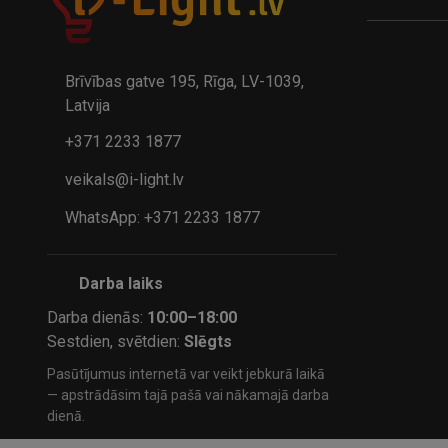
A
kumulatora LED galda lampa BIWO 385×130×230 mm 5,..
32.95€
24.9
41.95€
Brīvības gatve 195, Rīga, LV-1039,
Latvija
+371 2233 1877
veikals@i-light.lv
WhatsApp: +371 2233 1877
Darba laiks
Darba dienās:
10:00–18:00
Sestdien, svētdien:
Slēgts
Pasūtījumus internetā var veikt jebkurā laikā
— apstrādāsim tajā pašā vai nākamajā darba
dienā.