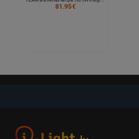
zonām.
81.95€
-21%