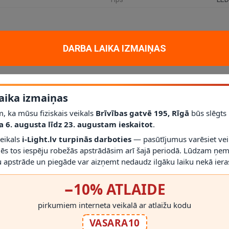
DARBA LAIKA IZMAIŅAS
tiskam un dekoratīvam apgaismojumam mājoklī, dzīvoklī vai projektā. Ga
 cokols
integrēts LED
; jauda
1 x 8W
; aizsardzības klase
IP54
.
līdz šim modelim iederēties mūsdienīgā interjerā.
aika izmaiņas
palīdz saprast, vai gaismeklis atbilst telpas vajadzībām.
, ka mūsu fiziskais veikals
Brīvības gatvē 195, Rīgā
būs slēgts
Nē
; vienmēr izmantojiet saderīgas spuldzes un dimmerus.
a 6. augusta līdz 23. augustam ieskaitot
.
r gaismekli drīkst droši izmantot.
rms montāžas novērtēt proporcijas un novietojumu.
veikals
i-Light.lv turpinās darboties
— pasūtījumus varēsiet vei
mēs tos iespēju robežās apstrādāsim arī šajā periodā. Lūdzam ņem
 apstrāde un piegāde var aizņemt nedaudz ilgāku laiku nekā ieras
−10% ATLAIDE
pirkumiem interneta veikalā ar atlaižu kodu
RĀDĪT VAIRĀK
VASARA10