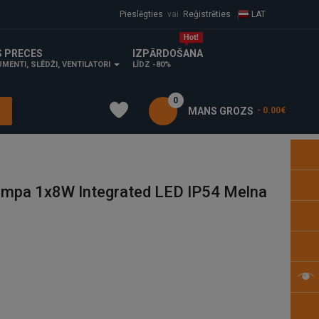
Pieslēgties
vai
Reģistrēties
LAT
S PRECES
IZPĀRDOŠANA
MENTI, SLĒDŽI, VENTILATORI
LĪDZ -80%
0
MANS GROZS
- 0.00€
ampa 1x8W Integrated LED IP54 Melna