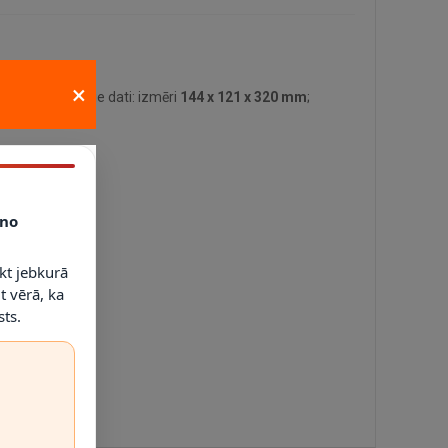
×
lvenie tehniskie dati: izmēri
144 x 121 x 320 mm
;
no
kt jebkurā
t vērā, ka
ts.