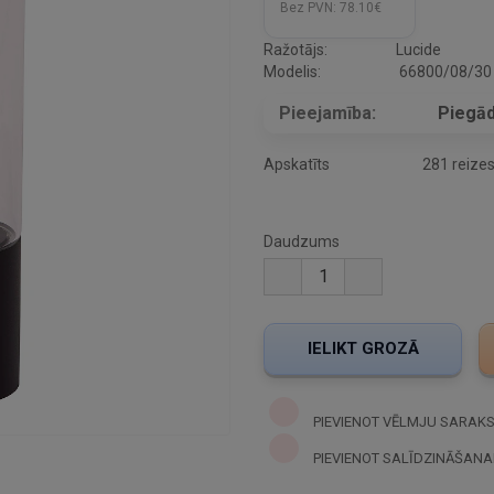
Bez PVN:
78.10€
Ražotājs:
Lucide
Modelis:
66800/08/30
Pieejamība:
Piegād
Apskatīts
281 reize
Daudzums
PIEVIENOT VĒLMJU SARAK
PIEVIENOT SALĪDZINĀŠANA