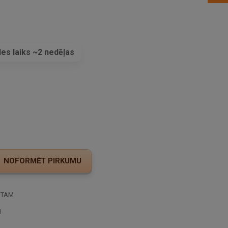
es laiks ~2 nedēļas
s
STAM
I