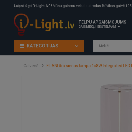
Laipni lūgti "i-Light.lv" !
Mūsu gaismu veikals atrodas Brīvības gatvē 195, Rīga, LV
TELPU APGAISMOJUMS
GAISMEKĻI IEKŠTELPĀM
KATEGORIJAS
Galvenā
FILANI āra sienas lampa 1x8W Integrated LED 