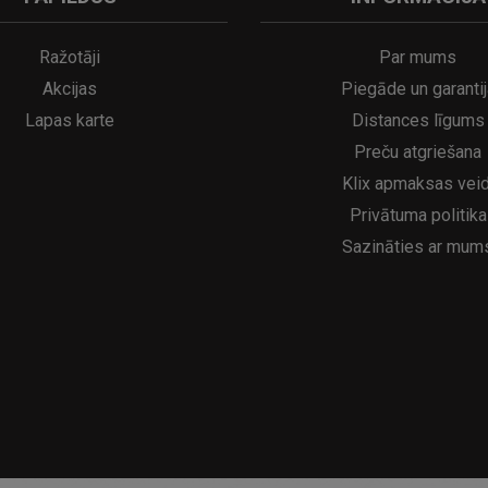
A
kumulatora LED galda lampa SERINA Mini Ø80×200 mm..
5€
16.95€
29.95€
21.95€
Ražotāji
Par mums
Akcijas
Piegāde un garantij
Lapas karte
Distances līgums
Preču atgriešana
Klix apmaksas veid
Privātuma politika
Sazināties ar mum