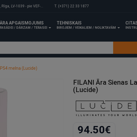
-1039 - pie VEF-Gaisa tilta.
T. (+371) 22 33 1877
ĀRA APGAISMOJUMS
TEHNISKAIS
CITA
FASĀDEI / DĀRZAM / TERASEI
BIROJIEM / VEIKALIEM / NOLIKTAVĀM
INSTRU
IP54 melna (Lucide)
FILANI Āra Sienas L
(Lucide)
94.50€