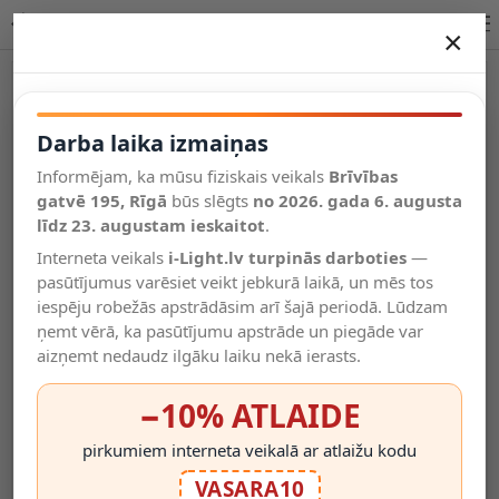
G80 filament LED E27 1 × 8 W 1080 lm 2700 K dimmējama opāla
×
DARBA LAIKA IZMAIŅAS
Vēl kategorijas
Darba laika izmaiņas
Informējam, ka mūsu fiziskais veikals
Brīvības
Salīdzināt
gatvē 195, Rīgā
Vēlmju
būs slēgts
no 2026. gada 6. augusta
Valodas
saraksts
līdz 23. augustam ieskaitot
.
(0)
Interneta veikals
i-Light.lv turpinās darboties
—
pasūtījumus varēsiet veikt jebkurā laikā, un mēs tos
iespēju robežās apstrādāsim arī šajā periodā. Lūdzam
ņemt vērā, ka pasūtījumu apstrāde un piegāde var
aizņemt nedaudz ilgāku laiku nekā ierasts.
−10% ATLAIDE
pirkumiem interneta veikalā ar atlaižu kodu
VASARA10