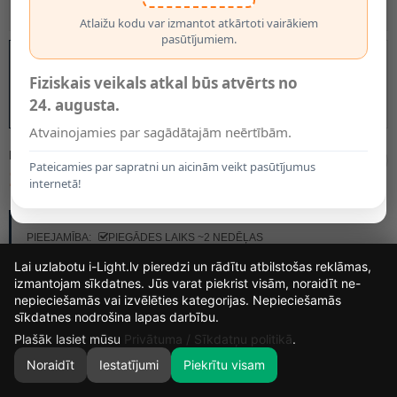
Atlaižu kodu var izmantot atkārtoti vairākiem
pasūtījumiem.
Fiziskais veikals atkal būs atvērts no
24. augusta.
Atvainojamies par sagādātajām neērtībām.
MODELIS:
49066/08/61
Pateicamies par sapratni un aicinām veikt pasūtījumus
10.85€
internetā!
RAŽOTĀJS:
LUCIDE
PIEEJAMĪBA:
PIEGĀDES LAIKS ~2 NEDĒĻAS
Lai uzlabotu i-Light.lv pieredzi un rādītu atbilstošas reklāmas,
izmantojam sīkdatnes. Jūs varat piekrist visām, noraidīt ne-
nepieciešamās vai izvēlēties kategorijas. Nepieciešamās
12
16
59
10
sīkdatnes nodrošina lapas darbību.
DIENAS
STUNDAS
MIN.
SEK.
Plašāk lasiet mūsu
Privātuma / Sīkdatņu politikā
.
Noraidīt
Iestatījumi
Piekrītu visam
0
SĀKUMS
MEKLĒT
GROZS
MANS KONTS