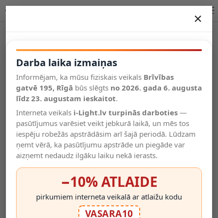
G95 Class B filament LED E27 7 W 1300 lm 2700 K dim. caursp.
×
DARBA LAIKA IZMAIŅAS
Vēl kategorijas
Darba laika izmaiņas
Informējam, ka mūsu fiziskais veikals
Brīvības
Salīdzināt
gatvē 195, Rīgā
Vēlmju
būs slēgts
no 2026. gada 6. augusta
Valodas
saraksts
līdz 23. augustam ieskaitot
.
(0)
Interneta veikals
i-Light.lv turpinās darboties
—
pasūtījumus varēsiet veikt jebkurā laikā, un mēs tos
iespēju robežās apstrādāsim arī šajā periodā. Lūdzam
ņemt vērā, ka pasūtījumu apstrāde un piegāde var
aizņemt nedaudz ilgāku laiku nekā ierasts.
−10% ATLAIDE
pirkumiem interneta veikalā ar atlaižu kodu
VASARA10