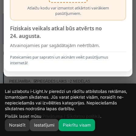
Atlaižu kodu var izmantot atkārtoti vairākiem
pasūtījumiem.
Fiziskais veikals atkal būs atvērts no
24. augusta.
Atvainojamies par sagādātajām neērtībām.
MODELIS:
49087/07/60
Pateicamies par sapratni un aicinām veikt pasūtījumus
13.85€
internetā!
RAŽOTĀJS:
LUCIDE
PIEEJAMĪBA:
PIEGĀDES LAIKS ~2 NEDĒĻAS
Lai uzlabotu i-Light.lv pieredzi un rādītu atbilstošas reklāmas,
izmantojam sīkdatnes. Jūs varat piekrist visām, noraidīt ne-
nepieciešamās vai izvēlēties kategorijas. Nepieciešamās
14
7
15
12
sīkdatnes nodrošina lapas darbību.
DIENAS
STUNDAS
MIN.
SEK.
Plašāk lasiet mūsu
Privātuma / Sīkdatņu politikā
.
Noraidīt
Iestatījumi
Piekrītu visam
0
SĀKUMS
MEKLĒT
GROZS
MANS KONTS