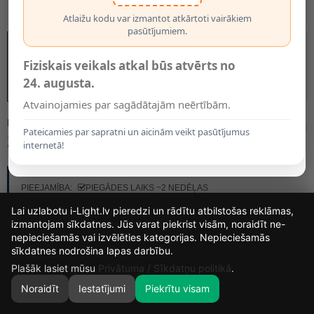
Atlaižu kodu var izmantot atkārtoti vairākiem
pasūtījumiem.
Fiziskais veikals atkal būs atvērts no
24. augusta.
Atvainojamies par sagādātajām neērtībām.
MODELIS:
44520/01/34
Pateicamies par sapratni un aicinām veikt pasūtījumus
24.95€
internetā!
RAŽOTĀJS:
LUCIDE
PIEEJAMĪBA:
PIEGĀDES LAIKS ~2 NEDĒĻAS
Lai uzlabotu i-Light.lv pieredzi un rādītu atbilstošas reklāmas,
izmantojam sīkdatnes. Jūs varat piekrist visām, noraidīt ne-
nepieciešamās vai izvēlēties kategorijas. Nepieciešamās
13
8
23
26
sīkdatnes nodrošina lapas darbību.
DIENAS
STUNDAS
MIN.
SEK.
Plašāk lasiet mūsu
Privātuma / Sīkdatņu politikā
.
Noraidīt
Iestatījumi
Piekrītu visam
0
SĀKUMS
MEKLĒT
GROZS
MANS KONTS