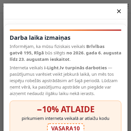
Lucide GUSTAV Rechargeable galda lampa LED 44520/01/34
×
DARBA LAIKA IZMAIŅAS
Vēl kategorijas
Darba laika izmaiņas
Informējam, ka mūsu fiziskais veikals
Brīvības
Salīdzināt
gatvē 195, Rīgā
Vēlmju
būs slēgts
no 2026. gada 6. augusta
Valodas
saraksts
līdz 23. augustam ieskaitot
.
(0)
Interneta veikals
i-Light.lv turpinās darboties
—
pasūtījumus varēsiet veikt jebkurā laikā, un mēs tos
iespēju robežās apstrādāsim arī šajā periodā. Lūdzam
ņemt vērā, ka pasūtījumu apstrāde un piegāde var
aizņemt nedaudz ilgāku laiku nekā ierasts.
−10% ATLAIDE
pirkumiem interneta veikalā ar atlaižu kodu
VASARA10