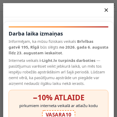
KAMIEN LED sienas lampa 6 W 2700 K balta | Lucide
×
DARBA LAIKA IZMAIŅAS
Vēl kategorijas
Darba laika izmaiņas
Informējam, ka mūsu fiziskais veikals
Brīvības
Salīdzināt
gatvē 195, Rīgā
Vēlmju
būs slēgts
no 2026. gada 6. augusta
Valodas
saraksts
līdz 23. augustam ieskaitot
.
(0)
Interneta veikals
i-Light.lv turpinās darboties
—
pasūtījumus varēsiet veikt jebkurā laikā, un mēs tos
iespēju robežās apstrādāsim arī šajā periodā. Lūdzam
ņemt vērā, ka pasūtījumu apstrāde un piegāde var
aizņemt nedaudz ilgāku laiku nekā ierasts.
−10% ATLAIDE
pirkumiem interneta veikalā ar atlaižu kodu
VASARA10