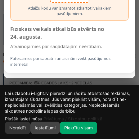
Atlaižu kodu var izmantot atkārtoti vairākiem
pasūtījumiem.
Fiziskais veikals atkal būs atvērts no
24. augusta.
Atvainojamies par sagādātajām neērtībām.
MODELIS:
42203/06/31
Pateicamies par sapratni un aicinām veikt pasūtījumus
91.95€
internetā!
RAŽOTĀJS:
LUCIDE
PIEEJAMĪBA:
PIEGĀDES LAIKS ~2 NEDĒĻAS
Lai uzlabotu i-Light.lv pieredzi un rādītu atbilstošas reklāmas,
izmantojam sīkdatnes. Jūs varat piekrist visām, noraidīt ne-
nepieciešamās vai izvēlēties kategorijas. Nepieciešamās
14
12
58
48
sīkdatnes nodrošina lapas darbību.
DIENAS
STUNDAS
MIN.
SEK.
Plašāk lasiet mūsu
Privātuma / Sīkdatņu politikā
.
Noraidīt
Iestatījumi
Piekrītu visam
0
SĀKUMS
MEKLĒT
GROZS
MANS KONTS