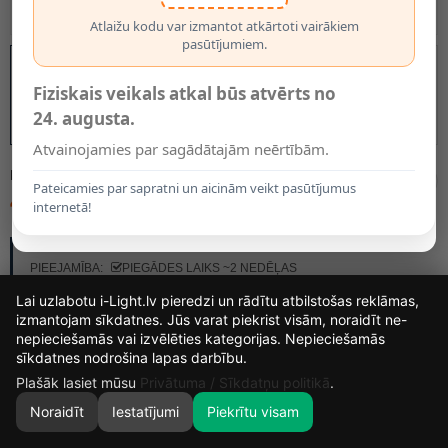
Atlaižu kodu var izmantot atkārtoti vairākiem
pasūtījumiem.
Fiziskais veikals atkal būs atvērts no
24. augusta.
Atvainojamies par sagādātajām neērtībām.
MODELIS:
41412/60/31
Pateicamies par sapratni un aicinām veikt pasūtījumus
445.50€
internetā!
RAŽOTĀJS:
LUCIDE
PIEEJAMĪBA:
PIEGĀDES LAIKS ~2 NEDĒĻAS
Lai uzlabotu i-Light.lv pieredzi un rādītu atbilstošas reklāmas,
izmantojam sīkdatnes. Jūs varat piekrist visām, noraidīt ne-
nepieciešamās vai izvēlēties kategorijas. Nepieciešamās
16
6
11
38
sīkdatnes nodrošina lapas darbību.
DIENAS
STUNDAS
MIN.
SEK.
Plašāk lasiet mūsu
Privātuma / Sīkdatņu politikā
.
Noraidīt
Iestatījumi
Piekrītu visam
0
SĀKUMS
MEKLĒT
GROZS
MANS KONTS