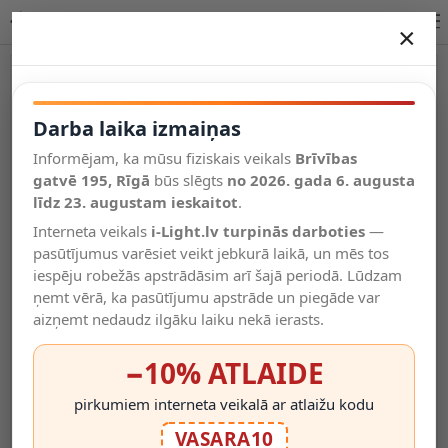
Lucide KENNETH piekaramā lampa LED 1x16W 41412/60/31
×
DARBA LAIKA IZMAIŅAS
Vēl kategorijas
Darba laika izmaiņas
Informējam, ka mūsu fiziskais veikals
Brīvības
Salīdzināt
gatvē 195, Rīgā
Vēlmju
būs slēgts
no 2026. gada 6. augusta
Valodas
saraksts
līdz 23. augustam ieskaitot
.
(0)
Interneta veikals
i-Light.lv turpinās darboties
—
pasūtījumus varēsiet veikt jebkurā laikā, un mēs tos
iespēju robežās apstrādāsim arī šajā periodā. Lūdzam
ņemt vērā, ka pasūtījumu apstrāde un piegāde var
aizņemt nedaudz ilgāku laiku nekā ierasts.
−10% ATLAIDE
pirkumiem interneta veikalā ar atlaižu kodu
VASARA10