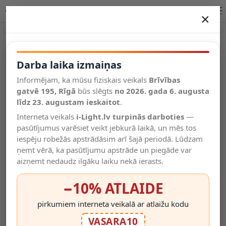
Lucide MALOTO piekaramā lampa E27 1x40W 45386/20/62
×
DARBA LAIKA IZMAIŅAS
Vēl kategorijas
Darba laika izmaiņas
Informējam, ka mūsu fiziskais veikals
Brīvības
Salīdzināt
gatvē 195, Rīgā
Vēlmju
būs slēgts
no 2026. gada 6. augusta
Valodas
saraksts
līdz 23. augustam ieskaitot
.
(0)
Interneta veikals
i-Light.lv turpinās darboties
—
pasūtījumus varēsiet veikt jebkurā laikā, un mēs tos
iespēju robežās apstrādāsim arī šajā periodā. Lūdzam
ņemt vērā, ka pasūtījumu apstrāde un piegāde var
aizņemt nedaudz ilgāku laiku nekā ierasts.
−10% ATLAIDE
pirkumiem interneta veikalā ar atlaižu kodu
VASARA10