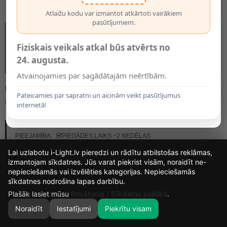
Atlaižu kodu var izmantot atkārtoti vairākiem
pasūtījumiem.
Fiziskais veikals atkal būs atvērts no
24. augusta.
Atvainojamies par sagādātajām neērtībām.
MODELIS:
45386/20/62
Pateicamies par sapratni un aicinām veikt pasūtījumus
66.90€
internetā!
RAŽOTĀJS:
LUCIDE
PIEEJAMĪBA:
PIEGĀDES LAIKS ~2 NEDĒĻAS
Lai uzlabotu i-Light.lv pieredzi un rādītu atbilstošas reklāmas,
izmantojam sīkdatnes. Jūs varat piekrist visām, noraidīt ne-
nepieciešamās vai izvēlēties kategorijas. Nepieciešamās
14
21
20
8
sīkdatnes nodrošina lapas darbību.
DIENAS
STUNDAS
MIN.
SEK.
Plašāk lasiet mūsu
Privātuma / Sīkdatņu politikā
.
Noraidīt
Iestatījumi
Piekrītu visam
0
SĀKUMS
MEKLĒT
GROZS
MANS KONTS