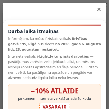
Lucide OGDEN galda lampa LED 1x7W 3000K melna 56505/06/30
×
DARBA LAIKA IZMAIŅAS
Vēl kategorijas
Darba laika izmaiņas
Informējam, ka mūsu fiziskais veikals
Brīvības
Salīdzināt
gatvē 195, Rīgā
Vēlmju
būs slēgts
no 2026. gada 6. augusta
Valodas
saraksts
līdz 23. augustam ieskaitot
.
(0)
Interneta veikals
i-Light.lv turpinās darboties
—
pasūtījumus varēsiet veikt jebkurā laikā, un mēs tos
iespēju robežās apstrādāsim arī šajā periodā. Lūdzam
ņemt vērā, ka pasūtījumu apstrāde un piegāde var
aizņemt nedaudz ilgāku laiku nekā ierasts.
−10% ATLAIDE
pirkumiem interneta veikalā ar atlaižu kodu
VASARA10