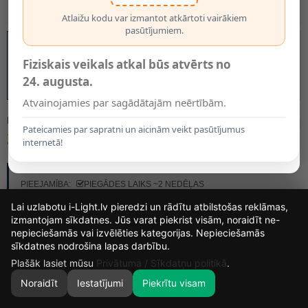
Atlaižu kodu var izmantot atkārtoti vairākiem
pasūtījumiem.
Fiziskais veikals atkal būs atvērts no
24. augusta.
Atvainojamies par sagādātajām neērtībām.
MODELIS:
56505/06/30
Pateicamies par sapratni un aicinām veikt pasūtījumus
289.50€
internetā!
RAŽOTĀJS:
LUCIDE
PIEEJAMĪBA:
PIEGĀDES LAIKS ~2 NEDĒĻAS
Lai uzlabotu i-Light.lv pieredzi un rādītu atbilstošas reklāmas,
izmantojam sīkdatnes. Jūs varat piekrist visām, noraidīt ne-
nepieciešamās vai izvēlēties kategorijas. Nepieciešamās
14
8
5
45
sīkdatnes nodrošina lapas darbību.
DIENAS
STUNDAS
MIN.
SEK.
Plašāk lasiet mūsu
Privātuma / Sīkdatņu politikā
.
Noraidīt
Iestatījumi
Piekrītu visam
0
SĀKUMS
MEKLĒT
GROZS
MANS KONTS