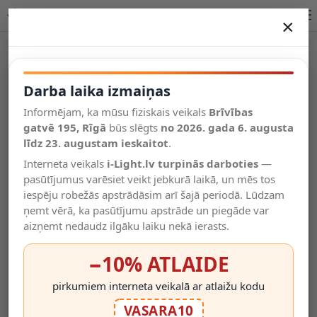
SKETES LED CCT griestu lampa Ø45,7 cm 24 W caurspīdīga
×
DARBA LAIKA IZMAIŅAS
Vēl kategorijas
Darba laika izmaiņas
Informējam, ka mūsu fiziskais veikals
Brīvības
Salīdzināt
gatvē 195, Rīgā
Vēlmju
būs slēgts
no 2026. gada 6. augusta
Valodas
saraksts
līdz 23. augustam ieskaitot
.
(0)
Interneta veikals
i-Light.lv turpinās darboties
—
pasūtījumus varēsiet veikt jebkurā laikā, un mēs tos
iespēju robežās apstrādāsim arī šajā periodā. Lūdzam
ņemt vērā, ka pasūtījumu apstrāde un piegāde var
aizņemt nedaudz ilgāku laiku nekā ierasts.
−10% ATLAIDE
pirkumiem interneta veikalā ar atlaižu kodu
VASARA10