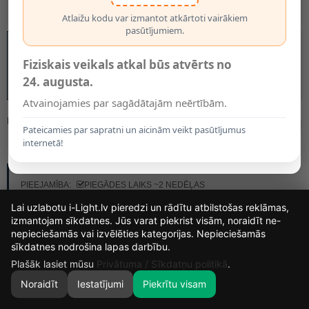
Atlaižu kodu var izmantot atkārtoti vairākiem
pasūtījumiem.
Fiziskais veikals atkal būs atvērts no
24. augusta.
Atvainojamies par sagādātajām neērtībām.
MODELIS:
78150/48/60
Pateicamies par sapratni un aicinām veikt pasūtījumus
115.00€
internetā!
RAŽOTĀJS:
LUCIDE
PIEEJAMĪBA:
PIEGĀDES LAIKS ~2 NEDĒĻAS
Lai uzlabotu i-Light.lv pieredzi un rādītu atbilstošas reklāmas,
izmantojam sīkdatnes. Jūs varat piekrist visām, noraidīt ne-
nepieciešamās vai izvēlēties kategorijas. Nepieciešamās
15
17
43
45
sīkdatnes nodrošina lapas darbību.
DIENAS
STUNDAS
MIN.
SEK.
Plašāk lasiet mūsu
Privātuma / Sīkdatņu politikā
.
Noraidīt
Iestatījumi
Piekrītu visam
0
SĀKUMS
MEKLĒT
GROZS
MANS KONTS