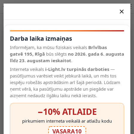
Lucide TOLEDO piekaramā lampa 3xE27 74405/13/62 iekštelpām
×
DARBA LAIKA IZMAIŅAS
Vēl kategorijas
Darba laika izmaiņas
Informējam, ka mūsu fiziskais veikals
Brīvības
Salīdzināt
gatvē 195, Rīgā
Vēlmju
būs slēgts
no 2026. gada 6. augusta
Valodas
saraksts
līdz 23. augustam ieskaitot
.
(0)
Interneta veikals
i-Light.lv turpinās darboties
—
pasūtījumus varēsiet veikt jebkurā laikā, un mēs tos
iespēju robežās apstrādāsim arī šajā periodā. Lūdzam
ņemt vērā, ka pasūtījumu apstrāde un piegāde var
aizņemt nedaudz ilgāku laiku nekā ierasts.
−10% ATLAIDE
pirkumiem interneta veikalā ar atlaižu kodu
VASARA10