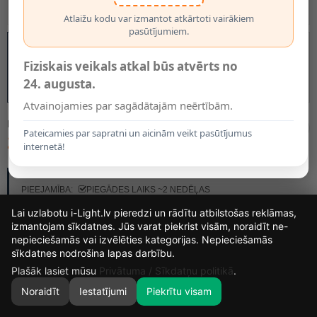
Atlaižu kodu var izmantot atkārtoti vairākiem
pasūtījumiem.
Fiziskais veikals atkal būs atvērts no
24. augusta.
Atvainojamies par sagādātajām neērtībām.
MODELIS:
74405/13/62
Pateicamies par sapratni un aicinām veikt pasūtījumus
279.50€
internetā!
RAŽOTĀJS:
LUCIDE
PIEEJAMĪBA:
PIEGĀDES LAIKS ~2 NEDĒĻAS
Lai uzlabotu i-Light.lv pieredzi un rādītu atbilstošas reklāmas,
izmantojam sīkdatnes. Jūs varat piekrist visām, noraidīt ne-
nepieciešamās vai izvēlēties kategorijas. Nepieciešamās
13
16
37
11
sīkdatnes nodrošina lapas darbību.
DIENAS
STUNDAS
MIN.
SEK.
Plašāk lasiet mūsu
Privātuma / Sīkdatņu politikā
.
Noraidīt
Iestatījumi
Piekrītu visam
0
SĀKUMS
MEKLĒT
GROZS
MANS KONTS