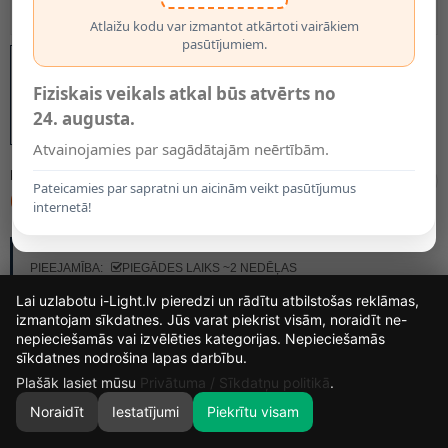
Atlaižu kodu var izmantot atkārtoti vairākiem
pasūtījumiem.
Fiziskais veikals atkal būs atvērts no
24. augusta.
Atvainojamies par sagādātajām neērtībām.
MODELIS:
21135/01/38
Pateicamies par sapratni un aicinām veikt pasūtījumus
61.90€
internetā!
RAŽOTĀJS:
LUCIDE
PIEEJAMĪBA:
PIEGĀDES LAIKS ~2 NEDĒĻAS
Lai uzlabotu i-Light.lv pieredzi un rādītu atbilstošas reklāmas,
izmantojam sīkdatnes. Jūs varat piekrist visām, noraidīt ne-
nepieciešamās vai izvēlēties kategorijas. Nepieciešamās
12
15
24
8
sīkdatnes nodrošina lapas darbību.
DIENAS
STUNDAS
MIN.
SEK.
Plašāk lasiet mūsu
Privātuma / Sīkdatņu politikā
.
Noraidīt
Iestatījumi
Piekrītu visam
0
SĀKUMS
MEKLĒT
GROZS
MANS KONTS