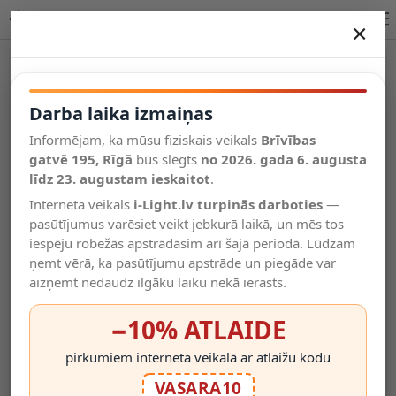
Lucide TRIBUTE griestu lampa 1xE27 krēmkrāsas 21135/01/38
×
DARBA LAIKA IZMAIŅAS
Vēl kategorijas
Darba laika izmaiņas
Informējam, ka mūsu fiziskais veikals
Brīvības
Salīdzināt
gatvē 195, Rīgā
Vēlmju
būs slēgts
no 2026. gada 6. augusta
Valodas
saraksts
līdz 23. augustam ieskaitot
.
(0)
Interneta veikals
i-Light.lv turpinās darboties
—
pasūtījumus varēsiet veikt jebkurā laikā, un mēs tos
iespēju robežās apstrādāsim arī šajā periodā. Lūdzam
ņemt vērā, ka pasūtījumu apstrāde un piegāde var
aizņemt nedaudz ilgāku laiku nekā ierasts.
−10% ATLAIDE
pirkumiem interneta veikalā ar atlaižu kodu
VASARA10