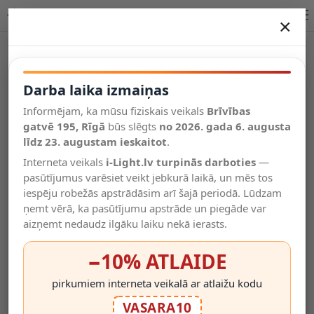
Lucide TYON Rechargeable āra galda lampa LED 13816/02/30
×
DARBA LAIKA IZMAIŅAS
Vēl kategorijas
Darba laika izmaiņas
Informējam, ka mūsu fiziskais veikals
Brīvības
Salīdzināt
gatvē 195, Rīgā
Vēlmju
būs slēgts
no 2026. gada 6. augusta
Valodas
saraksts
līdz 23. augustam ieskaitot
.
(0)
Interneta veikals
i-Light.lv turpinās darboties
—
pasūtījumus varēsiet veikt jebkurā laikā, un mēs tos
iespēju robežās apstrādāsim arī šajā periodā. Lūdzam
ņemt vērā, ka pasūtījumu apstrāde un piegāde var
aizņemt nedaudz ilgāku laiku nekā ierasts.
−10% ATLAIDE
pirkumiem interneta veikalā ar atlaižu kodu
VASARA10