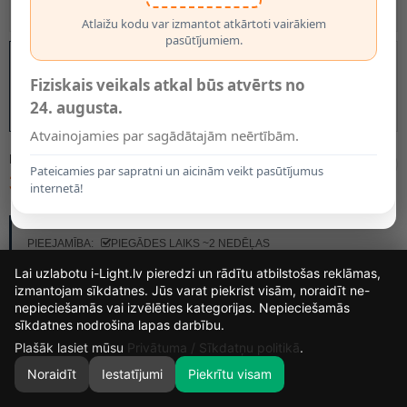
Atlaižu kodu var izmantot atkārtoti vairākiem
pasūtījumiem.
Fiziskais veikals atkal būs atvērts no
24. augusta.
Atvainojamies par sagādātajām neērtībām.
MODELIS:
13816/02/30
Pateicamies par sapratni un aicinām veikt pasūtījumus
30.00€
internetā!
RAŽOTĀJS:
LUCIDE
PIEEJAMĪBA:
PIEGĀDES LAIKS ~2 NEDĒĻAS
Lai uzlabotu i-Light.lv pieredzi un rādītu atbilstošas reklāmas,
izmantojam sīkdatnes. Jūs varat piekrist visām, noraidīt ne-
nepieciešamās vai izvēlēties kategorijas. Nepieciešamās
15
17
55
52
sīkdatnes nodrošina lapas darbību.
DIENAS
STUNDAS
MIN.
SEK.
Plašāk lasiet mūsu
Privātuma / Sīkdatņu politikā
.
Noraidīt
Iestatījumi
Piekrītu visam
0
SĀKUMS
MEKLĒT
GROZS
MANS KONTS