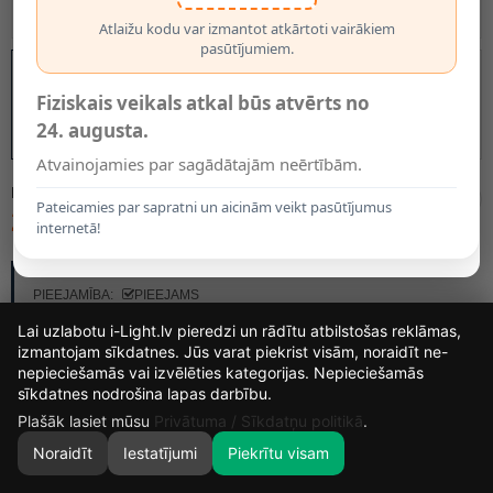
Atlaižu kodu var izmantot atkārtoti vairākiem
pasūtījumiem.
Fiziskais veikals atkal būs atvērts no
24. augusta.
Atvainojamies par sagādātajām neērtībām.
MODELIS:
2588
Pateicamies par sapratni un aicinām veikt pasūtījumus
20.95€
internetā!
RAŽOTĀJS:
OPTONICA
PIEEJAMĪBA:
PIEEJAMS
Lai uzlabotu i-Light.lv pieredzi un rādītu atbilstošas reklāmas,
izmantojam sīkdatnes. Jūs varat piekrist visām, noraidīt ne-
nepieciešamās vai izvēlēties kategorijas. Nepieciešamās
13
21
54
8
sīkdatnes nodrošina lapas darbību.
DIENAS
STUNDAS
MIN.
SEK.
Plašāk lasiet mūsu
Privātuma / Sīkdatņu politikā
.
Noraidīt
Iestatījumi
Piekrītu visam
0
SĀKUMS
MEKLĒT
GROZS
MANS KONTS