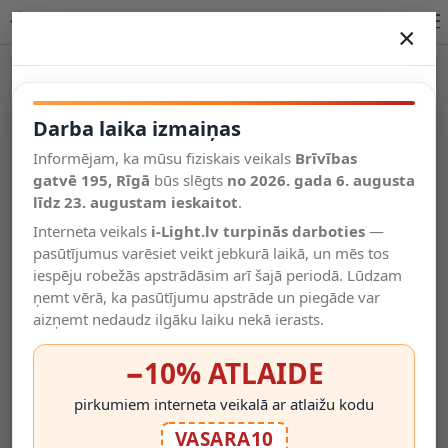
LED Multi-Fit griestu panelis 10/15/18W CCT 220mm IP20 2588 | OPTONICA
×
DARBA LAIKA IZMAIŅAS
Vēl kategorijas
Darba laika izmaiņas
Informējam, ka mūsu fiziskais veikals
Brīvības
Salīdzināt
gatvē 195, Rīgā
Vēlmju
būs slēgts
no 2026. gada 6. augusta
Valodas
saraksts
līdz 23. augustam ieskaitot
.
(0)
Interneta veikals
i-Light.lv turpinās darboties
—
pasūtījumus varēsiet veikt jebkurā laikā, un mēs tos
iespēju robežās apstrādāsim arī šajā periodā. Lūdzam
ņemt vērā, ka pasūtījumu apstrāde un piegāde var
aizņemt nedaudz ilgāku laiku nekā ierasts.
−10% ATLAIDE
pirkumiem interneta veikalā ar atlaižu kodu
VASARA10