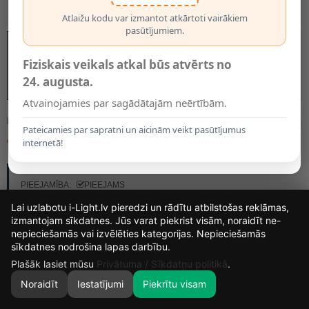
Atlaižu kodu var izmantot atkārtoti vairākiem
pasūtījumiem.
Fiziskais veikals atkal būs atvērts no
24. augusta.
Atvainojamies par sagādātajām neērtībām.
MODELIS:
17998/05/30
Pateicamies par sapratni un aicinām veikt pasūtījumus
43.40€
internetā!
RAŽOTĀJS:
LUCIDE
PIEEJAMĪBA:
PIEEJAMS
Lai uzlabotu i-Light.lv pieredzi un rādītu atbilstošas reklāmas,
izmantojam sīkdatnes. Jūs varat piekrist visām, noraidīt ne-
nepieciešamās vai izvēlēties kategorijas. Nepieciešamās
12
10
20
4
sīkdatnes nodrošina lapas darbību.
DIENAS
STUNDAS
MIN.
SEK.
Plašāk lasiet mūsu
Privātuma / Sīkdatņu politikā
.
Noraidīt
Iestatījumi
Piekrītu visam
0
SĀKUMS
MEKLĒT
GROZS
MANS KONTS