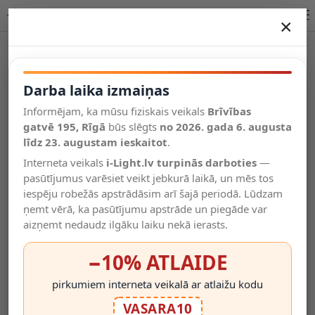
Lucide GRONY sienas lampa 1xGU10 IP20 17998/05/30 iekštelpām
×
DARBA LAIKA IZMAIŅAS
Vēl kategorijas
Darba laika izmaiņas
Informējam, ka mūsu fiziskais veikals
Brīvības
Salīdzināt
gatvē 195, Rīgā
Vēlmju
būs slēgts
no 2026. gada 6. augusta
Valodas
saraksts
līdz 23. augustam ieskaitot
.
(0)
Interneta veikals
i-Light.lv turpinās darboties
—
pasūtījumus varēsiet veikt jebkurā laikā, un mēs tos
iespēju robežās apstrādāsim arī šajā periodā. Lūdzam
ņemt vērā, ka pasūtījumu apstrāde un piegāde var
aizņemt nedaudz ilgāku laiku nekā ierasts.
−10% ATLAIDE
pirkumiem interneta veikalā ar atlaižu kodu
VASARA10