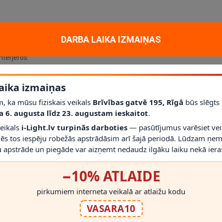
g
DARBA LAIKA IZMAIŅAS
, kas rada īpaši mājīgu noskaņu. Ideāli piemērota atklātiem gaismekļie
nterjeros.
aika izmaiņas
līdzīga atmosfēra.
).
, ka mūsu fiziskais veikals
Brīvības gatvē 195, Rīgā
būs slēgts
a 6. augusta līdz 23. augustam ieskaitot
.
veikals
i-Light.lv turpinās darboties
— pasūtījumus varēsiet vei
mēs tos iespēju robežās apstrādāsim arī šajā periodā. Lūdzam ņem
 apstrāde un piegāde var aizņemt nedaudz ilgāku laiku nekā ieras
−10% ATLAIDE
RĀDĪT VAIRĀK
pirkumiem interneta veikalā ar atlaižu kodu
VASARA10