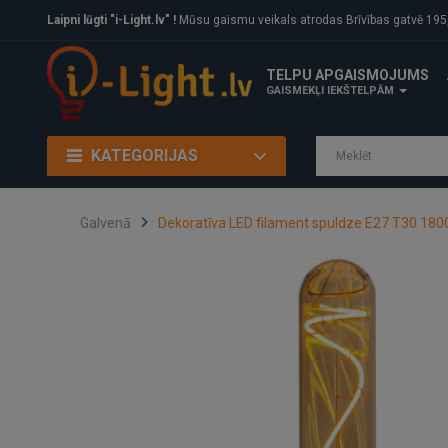
Laipni lūgti "i-Light.lv" !
Mūsu gaismu veikals atrodas Brīvības gatvē 195, Rīga, LV
TELPU APGAISMOJUMS
GAISMEKĻI IEKŠTELPĀM
KATEGORIJAS
Galvenā
Dekoratīva LED filament spuldze E27 T30 18