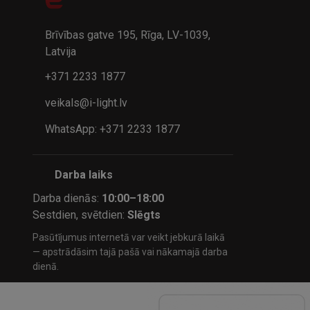
32.95€
24.9
41.95€
Brīvības gatve 195, Rīga, LV-1039,
Latvija
+371 2233 1877
veikals@i-light.lv
WhatsApp: +371 2233 1877
Darba laiks
Darba dienās:
10:00–18:00
Sestdien, svētdien:
Slēgts
Pasūtījumus internetā var veikt jebkurā laikā
— apstrādāsim tajā pašā vai nākamajā darba
dienā.