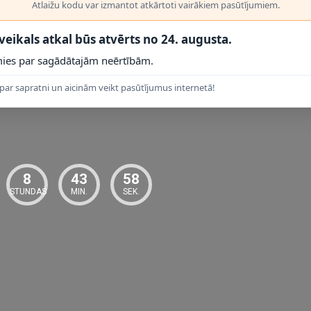
Atlaižu kodu var izmantot atkārtoti vairākiem pasūtījumiem.
 veikals atkal būs atvērts no 24. augusta.
 PRODUKTI
ies par sagādātajām neērtībām.
s gaismekļos
vai ar caurspīdīgu stiklu. Ja spuldzi plānojat izmantot zem
par sapratni un aicinām veikt pasūtījumus internetā!
tata slēdzi).
8
43
57
STUNDAS
MIN.
SEK.