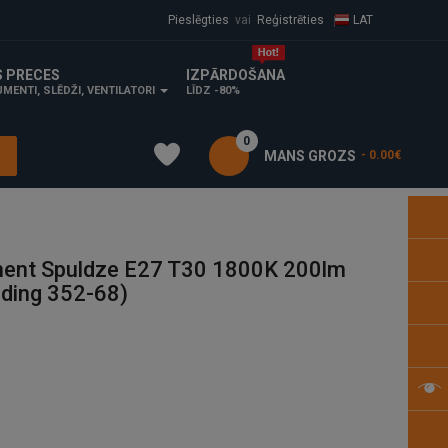
Pieslēgties
vai
Reģistrēties
LAT
S PRECES
IZPĀRDOŠANA
MENTI, SLĒDŽI, VENTILATORI
LĪDZ -80%
0
MANS GROZS
- 0.00€
ment Spuldze E27 T30 1800K 200lm
ding 352-68)