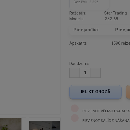
Bez PVN:
8.39€
Ražotājs:
Star Trading
Modelis:
352-68
Pieejamība:
Pieej
Apskatīts
1590 reiz
Daudzums
PIEVIENOT VĒLMJU SARAK
PIEVIENOT SALĪDZINĀŠANA