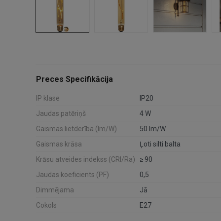
Preces Specifikācija
IP klase
IP20
Jaudas patēriņš
4 W
Gaismas lietderība (lm/W)
50 lm/W
Gaismas krāsa
Ļoti silti balta
Krāsu atveides indekss (CRI/Ra)
≥ 90
Jaudas koeficients (PF)
0,5
Dimmējama
Jā
Cokols
E27