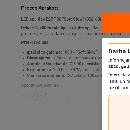
Preces Apraksts
LED spuldze E27 T30 “Soft Glow” (352-68) – Star Tradin
Dekoratīva
filamenta
tipa caurules spuldze ar
dzintara toni
gaismekļiem viesistabā, kafejnīcās, restorānos un viesnīcu i
Priekšrocības
Darba l
Īpaši silta gaisma:
1800 K “Soft Glow” – sveces liesmai 
Dimmējama:
jā (savietojamība atkarīga no dimmera tipa
Informējam
Augsta krāsu atveide:
CRI 90 dabiskākiem toņiem.
2026. gad
Ekonomiska:
200 lm pie 4 W jaudas patēriņa.
Interneta 
Vienkārša nomaiņa:
E27 cokols, T30 caurules forma.
laikā, un 
Specifikācija īsumā
pasūtījumu
Jauda: 4 W
Gaismas plūsma: 200 lm
Krāsu temperatūra (CCT): 1800 K
Krāsu atveidošanas indekss: CRI 90
Kalpošanas laiks: 15 000 h
Spriegums: AC 220–240 V, PF 0,5
Krāsu noturība (SDCM): < 6