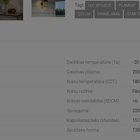
Tagi:
LED SPULDZE
FILAMENT
200 LM
DIMMĒJAMA
STAR T
Darbības temperatūra (Ta)
-20
Gaismas plūsma
200
Krāsu temperatūra (CCT)
180
Krāsu režīms
Fik
Krāsas viendabība (SDCM)
<6
Spriegums
220
Kalpošanas laiks (stundas)
15 
Spuldzes forma
T3