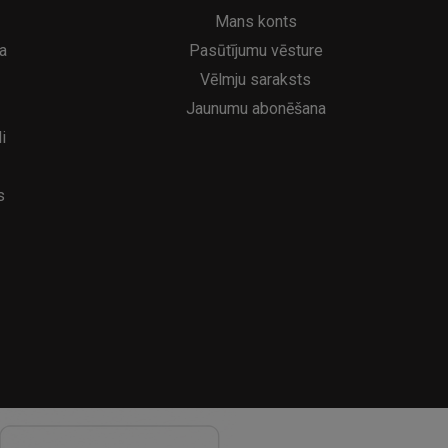
6.95€
39
8.95€
Mans konts
a
Pasūtījumu vēsture
Vēlmju saraksts
Jaunumu abonēšana
i
s