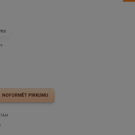
ams
es
STAM
I