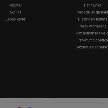
5€
16.95€
29.95€
21.95€
Ražotāji
Par mums
Akcijas
Piegāde un garantij
Lapas karte
Distances līgums
Preču atgriešana
Klix apmaksas veid
Privātuma politika
Sazināties ar mum