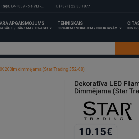
-1039 - pie VEF-Gaisa tilta.
T. (+371) 22 33 1877
ĀRA APGAISMOJUMS
TEHNISKAIS
CITA
FASĀDEI / DĀRZAM / TERASEI
BIROJIEM / VEIKALIEM / NOLIKTAVĀM
INSTRU
00K 200lm dimmējama (Star Trading 352-68)
Dekoratīva LED Fila
Dimmējama (Star Tra
10.15€