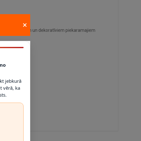
×
m, stikla kupoliem un dekoratīviem piekaramajiem
no
kt jebkurā
t vērā, ka
ts.