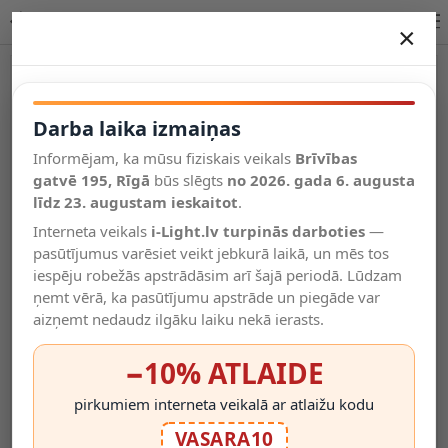
Trosīšu komplekts LED paneļiem - OT5182 | OPTONICA
×
DARBA LAIKA IZMAIŅAS
Vēl kategorijas
Darba laika izmaiņas
Informējam, ka mūsu fiziskais veikals
Brīvības
Salīdzināt
gatvē 195, Rīgā
Vēlmju
būs slēgts
no 2026. gada 6. augusta
Valodas
saraksts
līdz 23. augustam ieskaitot
.
(0)
Interneta veikals
i-Light.lv turpinās darboties
—
pasūtījumus varēsiet veikt jebkurā laikā, un mēs tos
iespēju robežās apstrādāsim arī šajā periodā. Lūdzam
ņemt vērā, ka pasūtījumu apstrāde un piegāde var
aizņemt nedaudz ilgāku laiku nekā ierasts.
−10% ATLAIDE
pirkumiem interneta veikalā ar atlaižu kodu
VASARA10