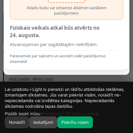
Atlaižu kodu var izmantot atkārtoti vairākiem
pasūtījumiem.
Fiziskais veikals atkal būs atvērts no
24. augusta.
Atvainojamies par sagādātajām neērtībām.
MODELIS:
5182
Pateicamies par sapratni un aicinām veikt pasūtījumus
5.00€
internetā!
RAŽOTĀJS:
OPTONICA
PIEEJAMĪBA:
PIEEJAMS
Lai uzlabotu i-Light.lv pieredzi un rādītu atbilstošas reklāmas,
izmantojam sīkdatnes. Jūs varat piekrist visām, noraidīt ne-
nepieciešamās vai izvēlēties kategorijas. Nepieciešamās
16
8
2
7
sīkdatnes nodrošina lapas darbību.
DIENAS
STUNDAS
MIN.
SEK.
Plašāk lasiet mūsu
Privātuma / Sīkdatņu politikā
.
Noraidīt
Iestatījumi
Piekrītu visam
0
SĀKUMS
MEKLĒT
GROZS
MANS KONTS