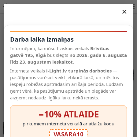
15m gara - IP44, gaismu virtene, 15x E27 cokoli - spuldzes | OPTONICA
×
DARBA LAIKA IZMAIŅAS
Vēl kategorijas
Darba laika izmaiņas
Informējam, ka mūsu fiziskais veikals
Brīvības
Salīdzināt
gatvē 195, Rīgā
Vēlmju
būs slēgts
no 2026. gada 6. augusta
Valodas
saraksts
līdz 23. augustam ieskaitot
.
(0)
Interneta veikals
i-Light.lv turpinās darboties
—
pasūtījumus varēsiet veikt jebkurā laikā, un mēs tos
iespēju robežās apstrādāsim arī šajā periodā. Lūdzam
ņemt vērā, ka pasūtījumu apstrāde un piegāde var
aizņemt nedaudz ilgāku laiku nekā ierasts.
−10% ATLAIDE
pirkumiem interneta veikalā ar atlaižu kodu
VASARA10