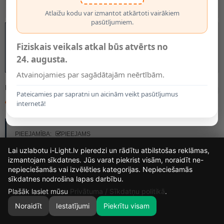
Atlaižu kodu var izmantot atkārtoti vairākiem
pasūtījumiem.
Fiziskais veikals atkal būs atvērts no
24. augusta.
Atvainojamies par sagādātajām neērtībām.
MODELIS:
5052
Pateicamies par sapratni un aicinām veikt pasūtījumus
49.99€
internetā!
RAŽOTĀJS:
OPTONICA
PIEEJAMĪBA:
PIEEJAMS
Lai uzlabotu i-Light.lv pieredzi un rādītu atbilstošas reklāmas,
izmantojam sīkdatnes. Jūs varat piekrist visām, noraidīt ne-
nepieciešamās vai izvēlēties kategorijas. Nepieciešamās
15
6
29
14
sīkdatnes nodrošina lapas darbību.
DIENAS
STUNDAS
MIN.
SEK.
Plašāk lasiet mūsu
Privātuma / Sīkdatņu politikā
.
Noraidīt
Iestatījumi
Piekrītu visam
0
SĀKUMS
MEKLĒT
GROZS
MANS KONTS