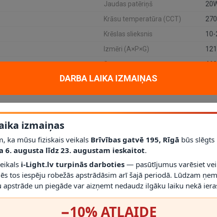
Jaudas patēriņš
20
Krāsu temperatūra (CCT)
2700
Krēslas slieksnis
10-
Izmēri (A×P×G)
12
Svars
460
DARBA LAIKA IZMAIŅAS
r OPTONICA sensors vai gaismeklis ar sensoru. Produkts paredzēts auto
aika izmaiņas
), jauda 20W, gaismas plūsma 1800 Lm, IP65 aizsardzība, korpusa materiā
, ka mūsu fiziskais veikals
Brīvības gatvē 195, Rīgā
būs slēgts
a 6. augusta līdz 23. augustam ieskaitot
.
veikals
i-Light.lv turpinās darboties
— pasūtījumus varēsiet vei
mēs tos iespēju robežās apstrādāsim arī šajā periodā. Lūdzam ņem
 apstrāde un piegāde var aizņemt nedaudz ilgāku laiku nekā ieras
−10% ATLAIDE