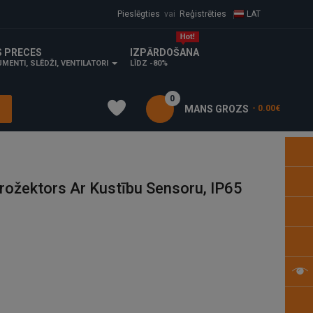
Pieslēgties
vai
Reģistrēties
LAT
S PRECES
IZPĀRDOŠANA
MENTI, SLĒDŽI, VENTILATORI
LĪDZ -80%
0
MANS GROZS
- 0.00€
ožektors Ar Kustību Sensoru, IP65