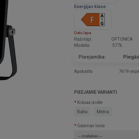
Enerģijas klase:
Datu lapa
Ražotājs:
OPTONICA
Modelis:
5776
Pieejamība:
Piegād
Apskatīts
7619 reiz
PIEEJAMIE VARIANTI
Krāsas izvēle
Balta
Melna
Gaismas tonis