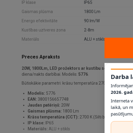
IP klase
IP65
Gaismas plūsma
1800 Lm
Energo efektivitāte
90 lm/W
Kustības uztveres zona
2-8m
Materiāls
ALU + stikls
Preces Apraksts
20W, 1800Lm, LED prožektors ar kustību sensoru, IP65
i
diena/nakts darbībai. Modelis:
5776
.
Darba l
Būtiskākie parametri: krāsu temperatūra 2700 K (Silti balts
Informējam
2026. gad
Modelis:
5776
EAN:
3800156657748
Interneta 
Jaudas patēriņš:
20W
laikā, un 
Gaismas plūsma:
1800 Lm
pasūtījumu
Krāsu temperatūra (CCT):
2700 K (Silti balts)
IP klase:
IP65
Materiāls:
ALU + stikls