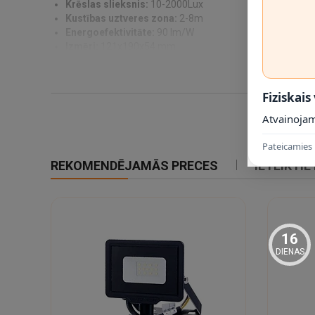
Krēslas slieksnis:
10-2000Lux
Kustības uztveres zona:
2-8m
Energoefektivitāte:
90 lm/W
Izmēri:
121x190x54 mm
Svars:
460 g
Pielāgojiet uztveršanas zonu, darbības laiku un gaismas slie
Fiziskais
Atvainojam
Pateicamies 
REKOMENDĒJAMĀS PRECES
IETEIKTIE
16
DIENAS