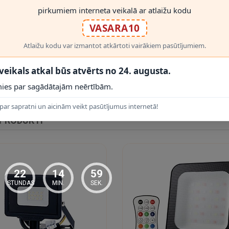
pirkumiem interneta veikalā ar atlaižu kodu
VASARA10
Atlaižu kodu var izmantot atkārtoti vairākiem pasūtījumiem.
RĀDĪT VAIRĀK
ksni konkrētajai montāžas vietai.
 veikals atkal būs atvērts no 24. augusta.
ies par sagādātajām neērtībām.
par sapratni un aicinām veikt pasūtījumus internetā!
 PRODUKTI
22
14
58
STUNDAS
MIN.
SEK.