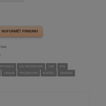
STAM
I
OPTONICA
LED PROŽEKTORS
20W
IP65
1800LM
PROŽEKTORS
KUSTĪBU
SENSORU