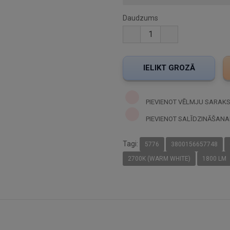
Daudzums
PIEVIENOT VĒLMJU SARAK
PIEVIENOT SALĪDZINĀŠANA
Tagi:
5776
3800156657748
2700K (WARM WHITE)
1800 LM