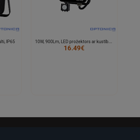
1
0W, 900Lm, LED prožektors ar kustību sensoru, IP65
ti, IP65
16.49€
-23%
-22%