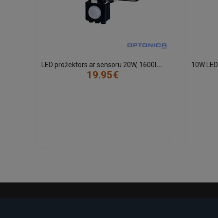
L
ED prožektors ar sensoru 20W, 1600lm, 2700K, IP65, melns (OPTONICA 5957)
19.95€
-21%