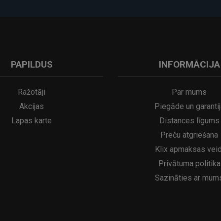
PAPILDUS
INFORMĀCIJA
A
kumulatora LED galda lampa SERINA Mini Ø80×200 mm..
5€
16.95€
29.95€
21.95€
Ražotāji
Par mums
Akcijas
Piegāde un garantij
Lapas karte
Distances līgums
Preču atgriešana
Klix apmaksas veid
Privātuma politika
Sazināties ar mum