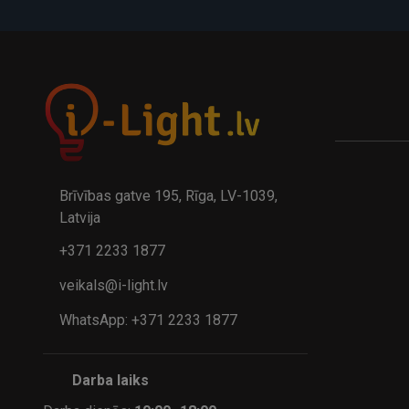
A
kumulatora LED galda lampa BIWO 385×130×230 mm 5,..
32.95€
24.9
41.95€
Brīvības gatve 195, Rīga, LV-1039,
Latvija
+371 2233 1877
veikals@i-light.lv
WhatsApp: +371 2233 1877
Darba laiks