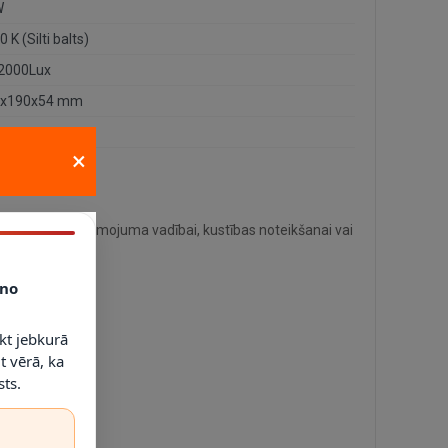
W
 K (Silti balts)
2000Lux
1x190x54 mm
 g
×
mātiskai apgaismojuma vadībai, kustības noteikšanai vai
ls ALU + stikls.
no
kt jebkurā
t vērā, ka
ts.