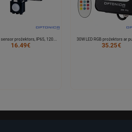
1
0W LED sensor prožektors, IP65, 120°, 800Lm
30W LED RGB prožektors ar pul
16.49€
35.25€
-17%