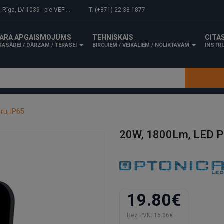
-1039 - pie VEF-Gaisa tilta.
T. (+371) 22 33 1877
ĀRA APGAISMOJUMS
TEHNISKAIS
CITA
FASĀDEI / DĀRZAM / TERASEI
BIROJIEM / VEIKALIEM / NOLIKTAVĀM
INSTRU
ru, IP65
20W, 1800Lm, LED Pr
19.80€
Bez PVN:
16.36€