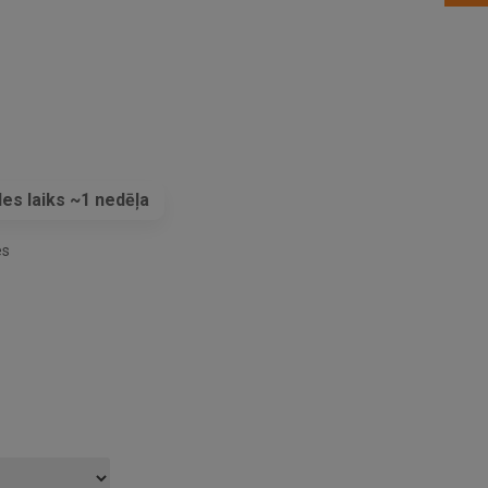
es laiks ~1 nedēļa
es