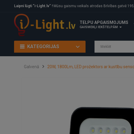
Laipni lūgti "i-Light.lv" !
Mūsu gaismu veikals atrodas Brīvības gatvē 195, Rīga, LV
TELPU APGAISMOJUMS
GAISMEKĻI IEKŠTELPĀM
KATEGORIJAS
Galvenā
20W, 1800Lm, LED prožektors ar kustību senso