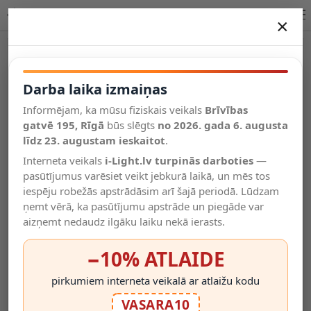
Multifunkcionāls āra sienas solārais gaismeklis | OPTONICA
×
DARBA LAIKA IZMAIŅAS
Vēl kategorijas
Darba laika izmaiņas
Informējam, ka mūsu fiziskais veikals
Brīvības
Salīdzināt
gatvē 195, Rīgā
Vēlmju
būs slēgts
no 2026. gada 6. augusta
Valodas
saraksts
līdz 23. augustam ieskaitot
.
(0)
Interneta veikals
i-Light.lv turpinās darboties
—
pasūtījumus varēsiet veikt jebkurā laikā, un mēs tos
iespēju robežās apstrādāsim arī šajā periodā. Lūdzam
ņemt vērā, ka pasūtījumu apstrāde un piegāde var
aizņemt nedaudz ilgāku laiku nekā ierasts.
−10% ATLAIDE
pirkumiem interneta veikalā ar atlaižu kodu
VASARA10