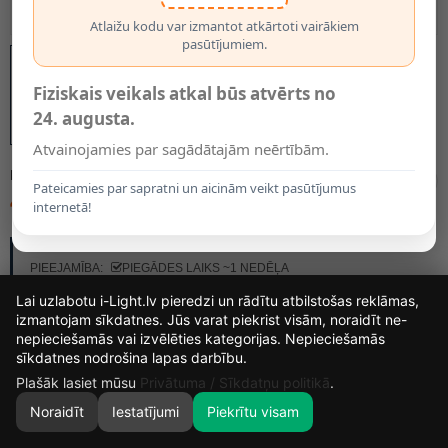
Atlaižu kodu var izmantot atkārtoti vairākiem
pasūtījumiem.
Fiziskais veikals atkal būs atvērts no
24. augusta.
Atvainojamies par sagādātajām neērtībām.
MODELIS:
7542
Pateicamies par sapratni un aicinām veikt pasūtījumus
49.75€
internetā!
RAŽOTĀJS:
OPTONICA
PIEEJAMĪBA:
PIEGĀDES LAIKS ~1 NEDĒĻA
Lai uzlabotu i-Light.lv pieredzi un rādītu atbilstošas reklāmas,
izmantojam sīkdatnes. Jūs varat piekrist visām, noraidīt ne-
nepieciešamās vai izvēlēties kategorijas. Nepieciešamās
12
10
37
51
sīkdatnes nodrošina lapas darbību.
DIENAS
STUNDAS
MIN.
SEK.
Plašāk lasiet mūsu
Privātuma / Sīkdatņu politikā
.
Noraidīt
Iestatījumi
Piekrītu visam
0
SĀKUMS
MEKLĒT
GROZS
MANS KONTS