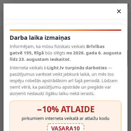
3F sliede LED prožektoriem, 2m, melna vai balta | OPTONICA
×
DARBA LAIKA IZMAIŅAS
Vēl kategorijas
Darba laika izmaiņas
Informējam, ka mūsu fiziskais veikals
Brīvības
Salīdzināt
gatvē 195, Rīgā
Vēlmju
būs slēgts
no 2026. gada 6. augusta
Valodas
saraksts
līdz 23. augustam ieskaitot
.
(0)
Interneta veikals
i-Light.lv turpinās darboties
—
pasūtījumus varēsiet veikt jebkurā laikā, un mēs tos
iespēju robežās apstrādāsim arī šajā periodā. Lūdzam
ņemt vērā, ka pasūtījumu apstrāde un piegāde var
aizņemt nedaudz ilgāku laiku nekā ierasts.
−10% ATLAIDE
pirkumiem interneta veikalā ar atlaižu kodu
VASARA10