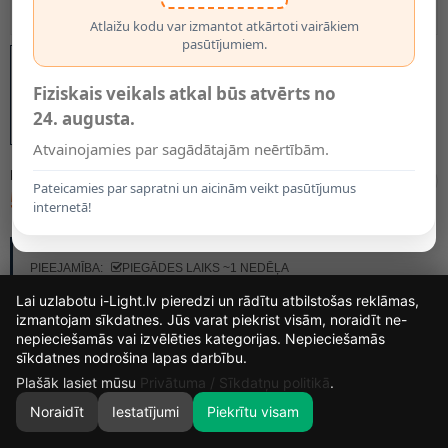
Atlaižu kodu var izmantot atkārtoti vairākiem
pasūtījumiem.
Fiziskais veikals atkal būs atvērts no
24. augusta.
Atvainojamies par sagādātajām neērtībām.
MODELIS:
5008-5010
Pateicamies par sapratni un aicinām veikt pasūtījumus
51.00€
internetā!
RAŽOTĀJS:
OPTONICA
PIEEJAMĪBA:
PIEGĀDES LAIKS ~1 NEDĒĻA
Lai uzlabotu i-Light.lv pieredzi un rādītu atbilstošas reklāmas,
izmantojam sīkdatnes. Jūs varat piekrist visām, noraidīt ne-
KRĀSA
nepieciešamās vai izvēlēties kategorijas. Nepieciešamās
14
21
25
9
sīkdatnes nodrošina lapas darbību.
DIENAS
STUNDAS
MIN.
SEK.
Plašāk lasiet mūsu
Privātuma / Sīkdatņu politikā
.
Noraidīt
Iestatījumi
Piekrītu visam
0
SĀKUMS
MEKLĒT
GROZS
MANS KONTS