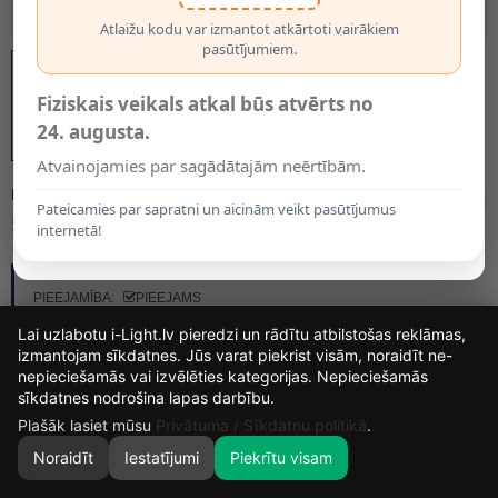
Atlaižu kodu var izmantot atkārtoti vairākiem
pasūtījumiem.
Fiziskais veikals atkal būs atvērts no
24. augusta.
Atvainojamies par sagādātajām neērtībām.
MODELIS:
95653
Pateicamies par sapratni un aicinām veikt pasūtījumus
54.00€
internetā!
RAŽOTĀJS:
IDEAL LUX
PIEEJAMĪBA:
PIEEJAMS
Lai uzlabotu i-Light.lv pieredzi un rādītu atbilstošas reklāmas,
izmantojam sīkdatnes. Jūs varat piekrist visām, noraidīt ne-
nepieciešamās vai izvēlēties kategorijas. Nepieciešamās
12
14
48
45
sīkdatnes nodrošina lapas darbību.
DIENAS
STUNDAS
MIN.
SEK.
Plašāk lasiet mūsu
Privātuma / Sīkdatņu politikā
.
Noraidīt
Iestatījumi
Piekrītu visam
0
SĀKUMS
MEKLĒT
GROZS
MANS KONTS