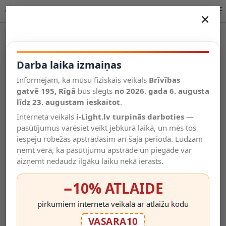
Ciak ap1, spot gaismeklis, 1x GU10, 5W, 400lm, 3000K, 095653
×
DARBA LAIKA IZMAIŅAS
Vēl kategorijas
Darba laika izmaiņas
Informējam, ka mūsu fiziskais veikals
Brīvības
Salīdzināt
gatvē 195, Rīgā
Vēlmju
būs slēgts
no 2026. gada 6. augusta
Valodas
saraksts
līdz 23. augustam ieskaitot
.
(0)
Interneta veikals
i-Light.lv turpinās darboties
—
pasūtījumus varēsiet veikt jebkurā laikā, un mēs tos
iespēju robežās apstrādāsim arī šajā periodā. Lūdzam
ņemt vērā, ka pasūtījumu apstrāde un piegāde var
aizņemt nedaudz ilgāku laiku nekā ierasts.
−10% ATLAIDE
pirkumiem interneta veikalā ar atlaižu kodu
VASARA10