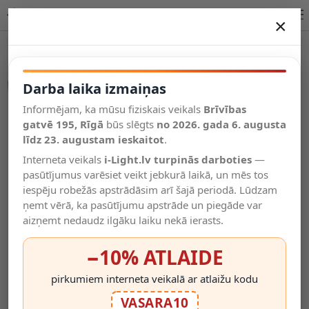
Cokols ar vadu paredzēts MR16, G4, Gu5.3 spuldžu kontaktiem | OPTONICA
×
DARBA LAIKA IZMAIŅAS
Vēl kategorijas
Darba laika izmaiņas
Informējam, ka mūsu fiziskais veikals
Brīvības
Salīdzināt
gatvē 195, Rīgā
Vēlmju
būs slēgts
no 2026. gada 6. augusta
Valodas
saraksts
līdz 23. augustam ieskaitot
.
(0)
Interneta veikals
i-Light.lv turpinās darboties
—
pasūtījumus varēsiet veikt jebkurā laikā, un mēs tos
iespēju robežās apstrādāsim arī šajā periodā. Lūdzam
ņemt vērā, ka pasūtījumu apstrāde un piegāde var
aizņemt nedaudz ilgāku laiku nekā ierasts.
−10% ATLAIDE
pirkumiem interneta veikalā ar atlaižu kodu
VASARA10