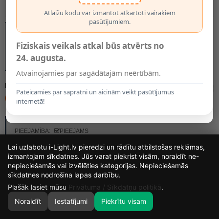
Atlaižu kodu var izmantot atkārtoti vairākiem
pasūtījumiem.
Fiziskais veikals atkal būs atvērts no
24. augusta.
Atvainojamies par sagādātajām neērtībām.
MODELIS:
5186
Pateicamies par sapratni un aicinām veikt pasūtījumus
0.22€
internetā!
RAŽOTĀJS:
OPTONICA
PIEEJAMĪBA:
PIEEJAMS
Lai uzlabotu i-Light.lv pieredzi un rādītu atbilstošas reklāmas,
izmantojam sīkdatnes. Jūs varat piekrist visām, noraidīt ne-
nepieciešamās vai izvēlēties kategorijas. Nepieciešamās
16
3
52
4
sīkdatnes nodrošina lapas darbību.
DIENAS
STUNDAS
MIN.
SEK.
Plašāk lasiet mūsu
Privātuma / Sīkdatņu politikā
.
Noraidīt
Iestatījumi
Piekrītu visam
0
SĀKUMS
MEKLĒT
GROZS
MANS KONTS