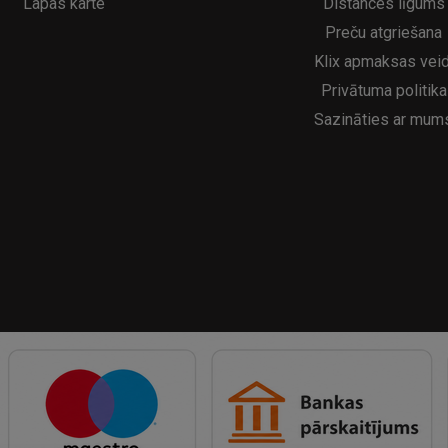
Lapas karte
Distances līgums
Preču atgriešana
Klix apmaksas veid
Privātuma politika
Sazināties ar mum