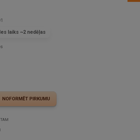
01
es laiks ~2 nedēļas
es
STAM
I