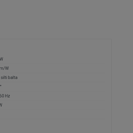
 W
lm/W
 silti balta
°
60 Hz
W