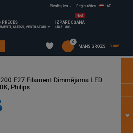
Pieslēgties
vai
Reģistrēties
LAT
S PRECES
IZPĀRDOŠANA
MENTI, SLĒDŽI, VENTILATORI
LĪDZ -80%
0
MANS GROZS
- 0.00€
 G200 E27 Filament Dimmējama LED
K, Philips