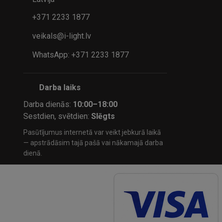
+371 2233 1877
veikals@i-light.lv
WhatsApp: +371 2233 1877
Darba laiks
Darba dienās:
10:00–18:00
Sestdien, svētdien:
Slēgts
Pasūtījumus internetā var veikt jebkurā laikā
— apstrādāsim tajā pašā vai nākamajā darba
dienā.