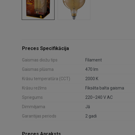
Preces Specifikācija
Gaismas diožu tips
Filament
Gaismas plūsma
470 lm
Krāsu temperatūra (CCT)
2000 K
Krāsu režīms
Fiksēta balta gaisma
Spriegums
220–240 V AC
Dimmējama
Jā
Garantijas periods
2 gadi
Preces Apraksts