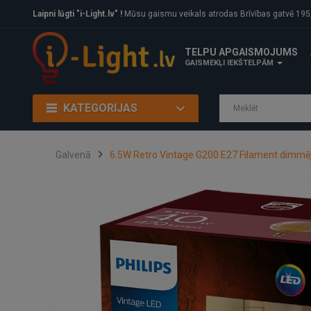
Laipni lūgti "i-Light.lv" !
Mūsu gaismu veikals atrodas Brīvības gatvē 195, Rīga, LV
TELPU APGAISMOJUMS
GAISMEKĻI IEKŠTELPĀM
KATEGORIJAS
Galvenā
6.5W Retro Vintage G200 E27 Filament dimmēj