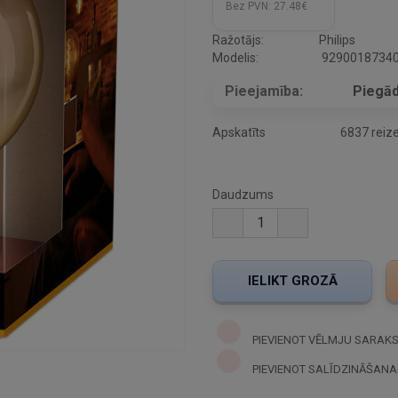
Bez PVN:
27.48€
Ražotājs:
Philips
Modelis:
9290018734
Pieejamība:
Piegād
Apskatīts
6837 reiz
Daudzums
PIEVIENOT VĒLMJU SARAK
PIEVIENOT SALĪDZINĀŠANA