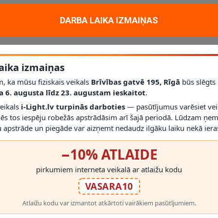
at daudz gaismas kā aptuveni 40W kvēldiega spuldze.
DARBA LAIKA IZMAIŅAS
aika izmaiņas
, ka mūsu fiziskais veikals
Brīvības gatvē 195, Rīgā
būs slēgts
a 6. augusta līdz 23. augustam ieskaitot
.
veikals
i-Light.lv turpinās darboties
— pasūtījumus varēsiet vei
mēs tos iespēju robežās apstrādāsim arī šajā periodā. Lūdzam ņem
 apstrāde un piegāde var aizņemt nedaudz ilgāku laiku nekā ieras
RĀDĪT VAIRĀK
−10% ATLAIDE
pirkumiem interneta veikalā ar atlaižu kodu
VASARA10
Atlaižu kodu var izmantot atkārtoti vairākiem pasūtījumiem.
 PRODUKTI