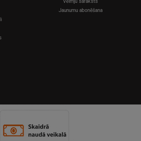
Vēlmju saraksts
Jaunumu abonēšana
i
s