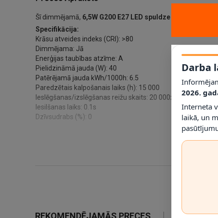
Šī dimmējamā,
6,5
W G200 E27 LED spuldze
izstaros tik p
Specifikācija:
Krāsu atveides indeks (CRI): >80
Dimmējama: Jā
Enerģijas taubības atzīme: A
Darba l
Pielidzināmā jauda (W): 40
Patērējamā jauda kWh/1000h: 6.5
Informējam
Paredzētais kalpošanais laiks (h): 15 000
2026. gad
Ieslēgšanas/izslēgšanas reižu skaits: 20 000x
Interneta 
Iesilšanas laiks: 0.1s
laikā, un 
Dzīvsudrabs (%): 0
pasūtījumu
REKOMENDĒJAMĀS PRECES
IETEIKTIE