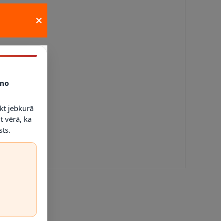
×
no
kt jebkurā
t vērā, ka
ts.