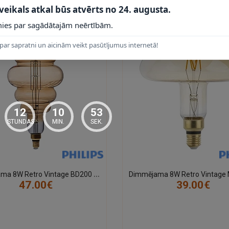
 veikals atkal būs atvērts no 24. augusta.
ies par sagādātajām neērtībām.
par sapratni un aicinām veikt pasūtījumus internetā!
12
10
52
STUNDAS
MIN.
SEK.
D
immējama 8W Retro Vintage BD200 E27 Filament LED spuldze, 810 lm, 1800K - P1791
47.00€
39.00€