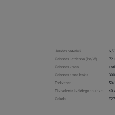
Jaudas patēriņš
6,5
Gaismas lietderība (lm/W)
72 
Gaismas krāsa
Ļoti
Gaismas stara leņķis
300
Frekvence
50/
Ekvivalents kvēldiega spuldzei
40 
Cokols
E27