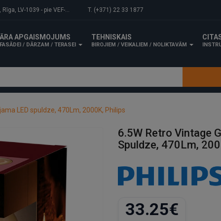
-1039 - pie VEF-Gaisa tilta.
T. (+371) 22 33 1877
ĀRA APGAISMOJUMS
TEHNISKAIS
CITA
FASĀDEI / DĀRZAM / TERASEI
BIROJIEM / VEIKALIEM / NOLIKTAVĀM
INSTRU
ama LED spuldze, 470Lm, 2000K, Philips
6.5W Retro Vintage
Spuldze, 470Lm, 2000
33.25€