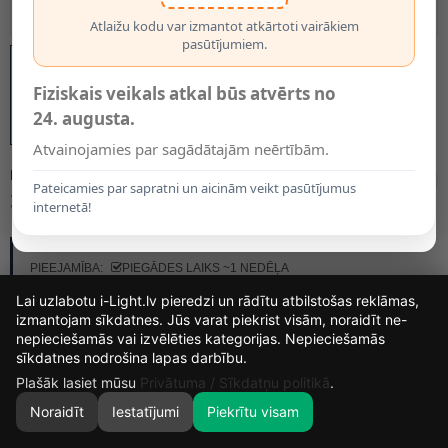
Atlaižu kodu var izmantot atkārtoti vairākiem
pasūtījumiem.
Fiziskais veikals atkal būs atvērts no
24. augusta.
Atvainojamies par sagādātajām neērtībām.
MODELIS:
1793
Pateicamies par sapratni un aicinām veikt pasūtījumus
39.00€
internetā!
RAŽOTĀJS:
OPTONICA
PIEEJAMĪBA:
PIEGĀDES LAIKS ~1 NEDĒĻA
Lai uzlabotu i-Light.lv pieredzi un rādītu atbilstošas reklāmas,
izmantojam sīkdatnes. Jūs varat piekrist visām, noraidīt ne-
nepieciešamās vai izvēlēties kategorijas. Nepieciešamās
15
17
47
2
sīkdatnes nodrošina lapas darbību.
DIENAS
STUNDAS
MIN.
SEK.
Plašāk lasiet mūsu
Privātuma / Sīkdatņu politikā
.
Noraidīt
Iestatījumi
Piekrītu visam
0
SĀKUMS
MEKLĒT
GROZS
MANS KONTS