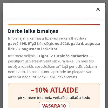
Dimmējama 8W Retro Vintage MS200 E27 Filament LED spuldze | OPTONICA
×
DARBA LAIKA IZMAIŅAS
Vēl kategorijas
Darba laika izmaiņas
Informējam, ka mūsu fiziskais veikals
Brīvības
Salīdzināt
gatvē 195, Rīgā
Vēlmju
būs slēgts
no 2026. gada 6. augusta
Valodas
saraksts
līdz 23. augustam ieskaitot
.
(0)
Interneta veikals
i-Light.lv turpinās darboties
—
pasūtījumus varēsiet veikt jebkurā laikā, un mēs tos
iespēju robežās apstrādāsim arī šajā periodā. Lūdzam
ņemt vērā, ka pasūtījumu apstrāde un piegāde var
aizņemt nedaudz ilgāku laiku nekā ierasts.
−10% ATLAIDE
pirkumiem interneta veikalā ar atlaižu kodu
VASARA10