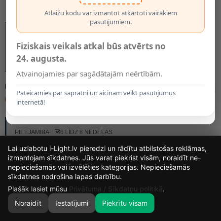
Atlaižu kodu var izmantot atkārtoti vairākiem
pasūtījumiem.
Fiziskais veikals atkal būs atvērts no
24. augusta.
Atvainojamies par sagādātajām neērtībām.
MODELIS:
LUSTRARTE-528/2-TAMBOR
Pateicamies par sapratni un aicinām veikt pasūtījumus
615.00€
internetā!
RAŽOTĀJS:
LUSTRARTE
PIEEJAMĪBA:
6 LĪDZ 8 NEDĒĻAS
Lai uzlabotu i-Light.lv pieredzi un rādītu atbilstošas reklāmas,
izmantojam sīkdatnes. Jūs varat piekrist visām, noraidīt ne-
nepieciešamās vai izvēlēties kategorijas. Nepieciešamās
15
7
24
12
sīkdatnes nodrošina lapas darbību.
DIENAS
STUNDAS
MIN.
SEK.
Plašāk lasiet mūsu
Privātuma / Sīkdatņu politikā
.
Noraidīt
Iestatījumi
Piekrītu visam
0
SĀKUMS
MEKLĒT
GROZS
MANS KONTS