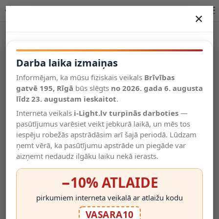
Griestu lampa "Tambor" 2x E27, Lustrarte - 528/2 - 2x E27
×
DARBA LAIKA IZMAIŅAS
Vēl kategorijas
Darba laika izmaiņas
Informējam, ka mūsu fiziskais veikals
Brīvības
Salīdzināt
gatvē 195, Rīgā
Vēlmju
būs slēgts
no 2026. gada 6. augusta
Valodas
saraksts
līdz 23. augustam ieskaitot
.
(0)
Interneta veikals
i-Light.lv turpinās darboties
—
pasūtījumus varēsiet veikt jebkurā laikā, un mēs tos
iespēju robežās apstrādāsim arī šajā periodā. Lūdzam
ņemt vērā, ka pasūtījumu apstrāde un piegāde var
aizņemt nedaudz ilgāku laiku nekā ierasts.
−10% ATLAIDE
pirkumiem interneta veikalā ar atlaižu kodu
VASARA10