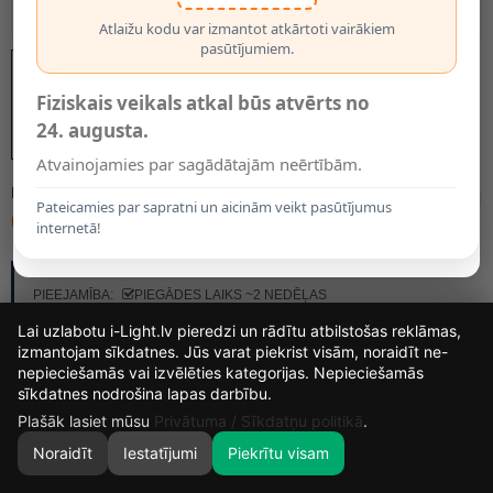
Atlaižu kodu var izmantot atkārtoti vairākiem
pasūtījumiem.
Fiziskais veikals atkal būs atvērts no
24. augusta.
Atvainojamies par sagādātajām neērtībām.
MODELIS:
2907-032
Pateicamies par sapratni un aicinām veikt pasūtījumus
64.95€
internetā!
RAŽOTĀJS:
BRILONER
PIEEJAMĪBA:
PIEGĀDES LAIKS ~2 NEDĒĻAS
Lai uzlabotu i-Light.lv pieredzi un rādītu atbilstošas reklāmas,
izmantojam sīkdatnes. Jūs varat piekrist visām, noraidīt ne-
nepieciešamās vai izvēlēties kategorijas. Nepieciešamās
16
10
56
7
sīkdatnes nodrošina lapas darbību.
DIENAS
STUNDAS
MIN.
SEK.
Plašāk lasiet mūsu
Privātuma / Sīkdatņu politikā
.
Noraidīt
Iestatījumi
Piekrītu visam
0
SĀKUMS
MEKLĒT
GROZS
MANS KONTS