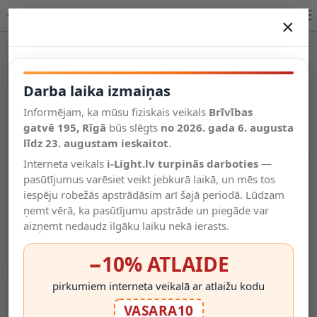
One LED Spot gaismeklis, 3xGU10, 3W, 250lm, 2907-032
×
DARBA LAIKA IZMAIŅAS
Vēl kategorijas
Darba laika izmaiņas
Informējam, ka mūsu fiziskais veikals
Brīvības
Salīdzināt
gatvē 195, Rīgā
Vēlmju
būs slēgts
no 2026. gada 6. augusta
Valodas
saraksts
līdz 23. augustam ieskaitot
.
(0)
Interneta veikals
i-Light.lv turpinās darboties
—
pasūtījumus varēsiet veikt jebkurā laikā, un mēs tos
iespēju robežās apstrādāsim arī šajā periodā. Lūdzam
ņemt vērā, ka pasūtījumu apstrāde un piegāde var
aizņemt nedaudz ilgāku laiku nekā ierasts.
−10% ATLAIDE
pirkumiem interneta veikalā ar atlaižu kodu
VASARA10