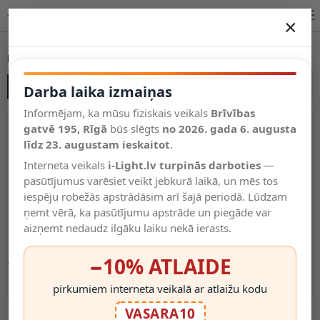
Nowodvorski
×
DARBA LAIKA IZMAIŅAS
NOWODVORSKI
Vēl kategorijas
Darba laika izmaiņas
Informējam, ka mūsu fiziskais veikals
Brīvības
Salīdzināt
gatvē 195, Rīgā
Vēlmju
būs slēgts
no 2026. gada 6. augusta
Valodas
saraksts
līdz 23. augustam ieskaitot
.
(0)
Interneta veikals
i-Light.lv turpinās darboties
—
pasūtījumus varēsiet veikt jebkurā laikā, un mēs tos
iespēju robežās apstrādāsim arī šajā periodā. Lūdzam
ņemt vērā, ka pasūtījumu apstrāde un piegāde var
aizņemt nedaudz ilgāku laiku nekā ierasts.
−10% ATLAIDE
Zemē iebūvējams gaismeklis PAOLI, 1x GU10, IP67
37.99€
pirkumiem interneta veikalā ar atlaižu kodu
VASARA10
Parādīt 1 līdz 1 no 1 (lapuses: 1)