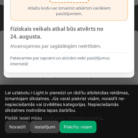
Atlaižu kodu var izmantot atkārtoti vairākiem
pasūtījumiem.
NEPIECIEŠAMA PALĪDZĪBA
(+371) 22 33 1877
Rakstiet mums
Fiziskais veikals atkal būs atvērts no
24. augusta.
Darba laiks darba dienās no 10:00-18:20
(Blakus VEF-gaisa tiltam)
Atvainojamies par sagādātajām neērtībām.
Brīvības gatve 195, Rīga, LV-1039
Pateicamies par sapratni un aicinām veikt pasūtījumus
internetā!
Copyright i-Light.lv © 2026 by i-Light.lv SIA
Lai uzlabotu i-Light.lv pieredzi un rādītu atbilstošas reklāmas,
izmantojam sīkdatnes. Jūs varat piekrist visām, noraidīt ne-
nepieciešamās vai izvēlēties kategorijas. Nepieciešamās
16
6
3
33
sīkdatnes nodrošina lapas darbību.
DIENAS
STUNDAS
MIN.
SEK.
Plašāk lasiet mūsu
Privātuma / Sīkdatņu politikā
.
Noraidīt
Iestatījumi
Piekrītu visam
0
SĀKUMS
MEKLĒT
GROZS
MANS KONTS