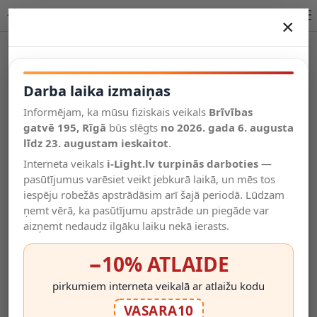
Iebūvējamais LED COB gaismeklis 20W, 2000lm, 2700K, INOX (
×
DARBA LAIKA IZMAIŅAS
Vēl kategorijas
Darba laika izmaiņas
Informējam, ka mūsu fiziskais veikals
Brīvības
Salīdzināt
gatvē 195, Rīgā
Vēlmju
būs slēgts
no 2026. gada 6. augusta
Valodas
saraksts
līdz 23. augustam ieskaitot
.
(0)
Interneta veikals
i-Light.lv turpinās darboties
—
pasūtījumus varēsiet veikt jebkurā laikā, un mēs tos
iespēju robežās apstrādāsim arī šajā periodā. Lūdzam
ņemt vērā, ka pasūtījumu apstrāde un piegāde var
aizņemt nedaudz ilgāku laiku nekā ierasts.
−10% ATLAIDE
pirkumiem interneta veikalā ar atlaižu kodu
VASARA10