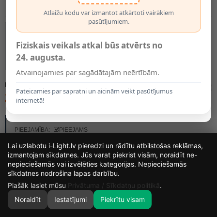
Atlaižu kodu var izmantot atkārtoti vairākiem
pasūtījumiem.
Fiziskais veikals atkal būs atvērts no
24. augusta.
Atvainojamies par sagādātajām neērtībām.
MODELIS:
3192
Pateicamies par sapratni un aicinām veikt pasūtījumus
28.10€
internetā!
RAŽOTĀJS:
OPTONICA
PIEEJAMĪBA:
PIEEJAMS
Lai uzlabotu i-Light.lv pieredzi un rādītu atbilstošas reklāmas,
izmantojam sīkdatnes. Jūs varat piekrist visām, noraidīt ne-
nepieciešamās vai izvēlēties kategorijas. Nepieciešamās
14
20
39
29
sīkdatnes nodrošina lapas darbību.
DIENAS
STUNDAS
MIN.
SEK.
Plašāk lasiet mūsu
Privātuma / Sīkdatņu politikā
.
Noraidīt
Iestatījumi
Piekrītu visam
0
SĀKUMS
MEKLĒT
GROZS
MANS KONTS