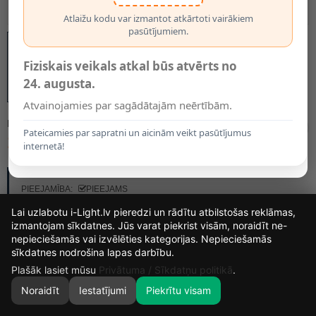
Atlaižu kodu var izmantot atkārtoti vairākiem
pasūtījumiem.
Fiziskais veikals atkal būs atvērts no
24. augusta.
Atvainojamies par sagādātajām neērtībām.
MODELIS:
LX L250
Pateicamies par sapratni un aicinām veikt pasūtījumus
1.20€
internetā!
RAŽOTĀJS:
FOREVER LIGHT
PIEEJAMĪBA:
PIEEJAMS
Lai uzlabotu i-Light.lv pieredzi un rādītu atbilstošas reklāmas,
izmantojam sīkdatnes. Jūs varat piekrist visām, noraidīt ne-
nepieciešamās vai izvēlēties kategorijas. Nepieciešamās
14
8
49
35
sīkdatnes nodrošina lapas darbību.
DIENAS
STUNDAS
MIN.
SEK.
Plašāk lasiet mūsu
Privātuma / Sīkdatņu politikā
.
Noraidīt
Iestatījumi
Piekrītu visam
0
SĀKUMS
MEKLĒT
GROZS
MANS KONTS