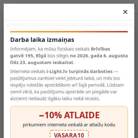
Pāreja no E27 uz E14 cokolu (Forever Light) - instalācijas
×
DARBA LAIKA IZMAIŅAS
Vēl kategorijas
Darba laika izmaiņas
Informējam, ka mūsu fiziskais veikals
Brīvības
Salīdzināt
gatvē 195, Rīgā
Vēlmju
būs slēgts
no 2026. gada 6. augusta
Valodas
saraksts
līdz 23. augustam ieskaitot
.
(0)
Interneta veikals
i-Light.lv turpinās darboties
—
pasūtījumus varēsiet veikt jebkurā laikā, un mēs tos
iespēju robežās apstrādāsim arī šajā periodā. Lūdzam
ņemt vērā, ka pasūtījumu apstrāde un piegāde var
aizņemt nedaudz ilgāku laiku nekā ierasts.
−10% ATLAIDE
pirkumiem interneta veikalā ar atlaižu kodu
VASARA10