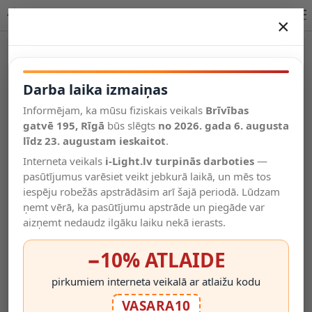
5.9W, E27, ST64, Filament, Philips LED spuldze, 806Lm
×
DARBA LAIKA IZMAIŅAS
Vēl kategorijas
Darba laika izmaiņas
Informējam, ka mūsu fiziskais veikals
Brīvības
Salīdzināt
gatvē 195, Rīgā
Vēlmju
būs slēgts
no 2026. gada 6. augusta
Valodas
saraksts
līdz 23. augustam ieskaitot
.
(0)
Interneta veikals
i-Light.lv turpinās darboties
—
pasūtījumus varēsiet veikt jebkurā laikā, un mēs tos
iespēju robežās apstrādāsim arī šajā periodā. Lūdzam
ņemt vērā, ka pasūtījumu apstrāde un piegāde var
aizņemt nedaudz ilgāku laiku nekā ierasts.
−10% ATLAIDE
pirkumiem interneta veikalā ar atlaižu kodu
VASARA10