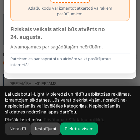
Atlaižu kodu var izmantot atkārtoti vairākiem
pasūtījumiem.
Fiziskais veikals atkal būs atvērts no
24. augusta.
Atvainojamies par sagādātajām neērtībām.
MODELIS:
929003010702
Pateicamies par sapratni un aicinām veikt pasūtījumus
6.09€
internetā!
RAŽOTĀJS:
PHILIPS
PIEEJAMĪBA:
PIEEJAMS
Lai uzlabotu i-Light.lv pieredzi un rādītu atbilstošas reklāmas,
izmantojam sīkdatnes. Jūs varat piekrist visām, noraidīt ne-
nepieciešamās vai izvēlēties kategorijas. Nepieciešamās
15
1
53
13
sīkdatnes nodrošina lapas darbību.
DIENAS
STUNDAS
MIN.
SEK.
Plašāk lasiet mūsu
Privātuma / Sīkdatņu politikā
.
Noraidīt
Iestatījumi
Piekrītu visam
0
SĀKUMS
MEKLĒT
GROZS
MANS KONTS