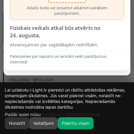
Atlaižu kodu var izmantot atkārtoti vairākiem
pasūtījumiem.
Fiziskais veikals atkal būs atvērts no
24. augusta.
Atvainojamies par sagādātajām neērtībām.
MODELIS:
1872
Pateicamies par sapratni un aicinām veikt pasūtījumus
4.95€
internetā!
RAŽOTĀJS:
OPTONICA
PIEEJAMĪBA:
PIEEJAMS
Lai uzlabotu i-Light.lv pieredzi un rādītu atbilstošas reklāmas,
izmantojam sīkdatnes. Jūs varat piekrist visām, noraidīt ne-
nepieciešamās vai izvēlēties kategorijas. Nepieciešamās
15
22
5
32
sīkdatnes nodrošina lapas darbību.
DIENAS
STUNDAS
MIN.
SEK.
Plašāk lasiet mūsu
Privātuma / Sīkdatņu politikā
.
Noraidīt
Iestatījumi
Piekrītu visam
0
SĀKUMS
MEKLĒT
GROZS
MANS KONTS