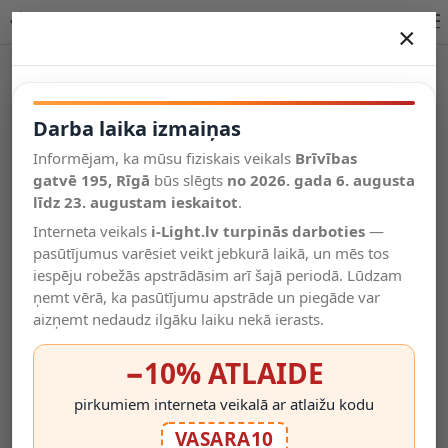
LED filamenta spuldze R50 E14 5W 2700K 600lm | OPTONICA
×
DARBA LAIKA IZMAIŅAS
Vēl kategorijas
Darba laika izmaiņas
Informējam, ka mūsu fiziskais veikals
Brīvības
Salīdzināt
gatvē 195, Rīgā
Vēlmju
būs slēgts
no 2026. gada 6. augusta
Valodas
saraksts
līdz 23. augustam ieskaitot
.
(0)
Interneta veikals
i-Light.lv turpinās darboties
—
pasūtījumus varēsiet veikt jebkurā laikā, un mēs tos
iespēju robežās apstrādāsim arī šajā periodā. Lūdzam
ņemt vērā, ka pasūtījumu apstrāde un piegāde var
aizņemt nedaudz ilgāku laiku nekā ierasts.
−10% ATLAIDE
pirkumiem interneta veikalā ar atlaižu kodu
VASARA10