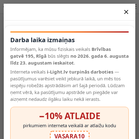
Rezerves spuldzīšu komplekts RTV100004 virtenei ar saules
×
DARBA LAIKA IZMAIŅAS
Vēl kategorijas
Darba laika izmaiņas
Informējam, ka mūsu fiziskais veikals
Brīvības
Salīdzināt
gatvē 195, Rīgā
Vēlmju
būs slēgts
no 2026. gada 6. augusta
Valodas
saraksts
līdz 23. augustam ieskaitot
.
(0)
Interneta veikals
i-Light.lv turpinās darboties
—
pasūtījumus varēsiet veikt jebkurā laikā, un mēs tos
iespēju robežās apstrādāsim arī šajā periodā. Lūdzam
ņemt vērā, ka pasūtījumu apstrāde un piegāde var
aizņemt nedaudz ilgāku laiku nekā ierasts.
−10% ATLAIDE
pirkumiem interneta veikalā ar atlaižu kodu
VASARA10