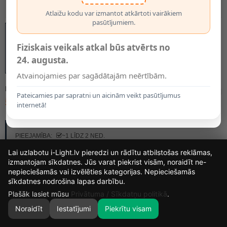
Atlaižu kodu var izmantot atkārtoti vairākiem
pasūtījumiem.
Fiziskais veikals atkal būs atvērts no
24. augusta.
Atvainojamies par sagādātajām neērtībām.
MODELIS:
RTV100101
Pateicamies par sapratni un aicinām veikt pasūtījumus
5.99€
internetā!
RAŽOTĀJS:
FOREVER LIGHT
PIEEJAMĪBA:
~1 LĪDZ 2 NED.
Lai uzlabotu i-Light.lv pieredzi un rādītu atbilstošas reklāmas,
izmantojam sīkdatnes. Jūs varat piekrist visām, noraidīt ne-
nepieciešamās vai izvēlēties kategorijas. Nepieciešamās
15
17
53
11
sīkdatnes nodrošina lapas darbību.
DIENAS
STUNDAS
MIN.
SEK.
Plašāk lasiet mūsu
Privātuma / Sīkdatņu politikā
.
Noraidīt
Iestatījumi
Piekrītu visam
0
SĀKUMS
MEKLĒT
GROZS
MANS KONTS