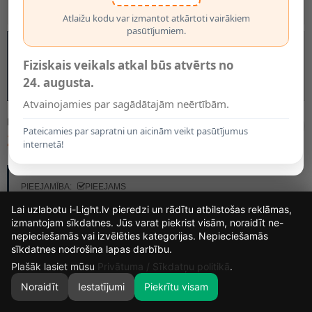
Atlaižu kodu var izmantot atkārtoti vairākiem
pasūtījumiem.
Fiziskais veikals atkal būs atvērts no
24. augusta.
Atvainojamies par sagādātajām neērtībām.
MODELIS:
RTV100382
Pateicamies par sapratni un aicinām veikt pasūtījumus
27.99€
internetā!
RAŽOTĀJS:
FOREVER LIGHT
PIEEJAMĪBA:
PIEEJAMS
Lai uzlabotu i-Light.lv pieredzi un rādītu atbilstošas reklāmas,
izmantojam sīkdatnes. Jūs varat piekrist visām, noraidīt ne-
nepieciešamās vai izvēlēties kategorijas. Nepieciešamās
15
14
55
7
sīkdatnes nodrošina lapas darbību.
DIENAS
STUNDAS
MIN.
SEK.
Plašāk lasiet mūsu
Privātuma / Sīkdatņu politikā
.
Noraidīt
Iestatījumi
Piekrītu visam
0
SĀKUMS
MEKLĒT
GROZS
MANS KONTS