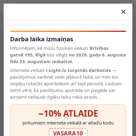
Saules LED gaismu virtene 5,5m 10xG40 E12 IP44 | RTV100382
×
DARBA LAIKA IZMAIŅAS
Vēl kategorijas
Darba laika izmaiņas
Informējam, ka mūsu fiziskais veikals
Brīvības
Salīdzināt
gatvē 195, Rīgā
Vēlmju
būs slēgts
no 2026. gada 6. augusta
Valodas
saraksts
līdz 23. augustam ieskaitot
.
(0)
Interneta veikals
i-Light.lv turpinās darboties
—
pasūtījumus varēsiet veikt jebkurā laikā, un mēs tos
iespēju robežās apstrādāsim arī šajā periodā. Lūdzam
ņemt vērā, ka pasūtījumu apstrāde un piegāde var
aizņemt nedaudz ilgāku laiku nekā ierasts.
−10% ATLAIDE
pirkumiem interneta veikalā ar atlaižu kodu
VASARA10