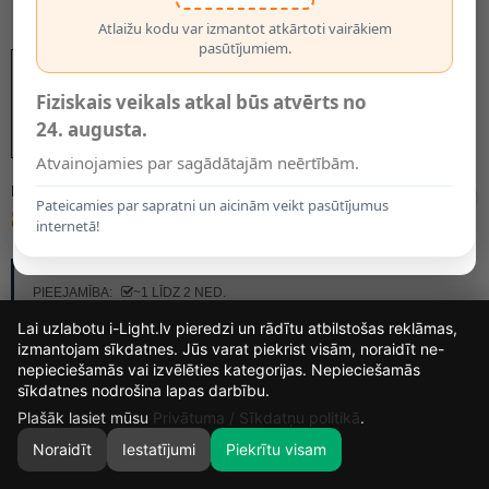
Atlaižu kodu var izmantot atkārtoti vairākiem
pasūtījumiem.
Fiziskais veikals atkal būs atvērts no
24. augusta.
Atvainojamies par sagādātajām neērtībām.
MODELIS:
SEIDY CT-DTL50-B
Pateicamies par sapratni un aicinām veikt pasūtījumus
8.90€
internetā!
RAŽOTĀJS:
KANLUX
PIEEJAMĪBA:
~1 LĪDZ 2 NED.
Lai uzlabotu i-Light.lv pieredzi un rādītu atbilstošas reklāmas,
izmantojam sīkdatnes. Jūs varat piekrist visām, noraidīt ne-
nepieciešamās vai izvēlēties kategorijas. Nepieciešamās
15
16
42
52
sīkdatnes nodrošina lapas darbību.
DIENAS
STUNDAS
MIN.
SEK.
Plašāk lasiet mūsu
Privātuma / Sīkdatņu politikā
.
Noraidīt
Iestatījumi
Piekrītu visam
0
SĀKUMS
MEKLĒT
GROZS
MANS KONTS