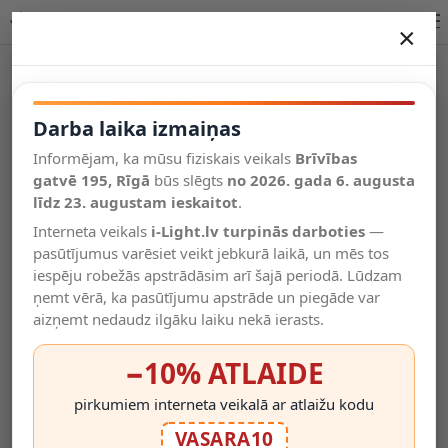
Iebūvējams gaismeklis SEIDY MR16/Gx5.3 max. 50W, melns
×
DARBA LAIKA IZMAIŅAS
Vēl kategorijas
Darba laika izmaiņas
Informējam, ka mūsu fiziskais veikals
Brīvības
Salīdzināt
gatvē 195, Rīgā
Vēlmju
būs slēgts
no 2026. gada 6. augusta
Valodas
saraksts
līdz 23. augustam ieskaitot
.
(0)
Interneta veikals
i-Light.lv turpinās darboties
—
pasūtījumus varēsiet veikt jebkurā laikā, un mēs tos
iespēju robežās apstrādāsim arī šajā periodā. Lūdzam
ņemt vērā, ka pasūtījumu apstrāde un piegāde var
aizņemt nedaudz ilgāku laiku nekā ierasts.
−10% ATLAIDE
pirkumiem interneta veikalā ar atlaižu kodu
VASARA10