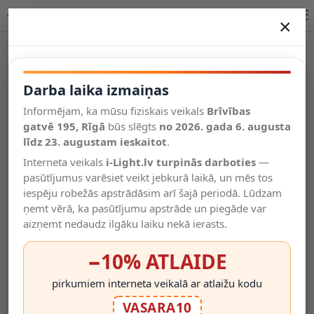
Solārais gaismeklis XSolar SOL-O Sensor, Steinel - 3000 K
×
DARBA LAIKA IZMAIŅAS
Vēl kategorijas
Darba laika izmaiņas
Informējam, ka mūsu fiziskais veikals
Brīvības
Salīdzināt
gatvē 195, Rīgā
Vēlmju
būs slēgts
no 2026. gada 6. augusta
Valodas
saraksts
līdz 23. augustam ieskaitot
.
(0)
Interneta veikals
i-Light.lv turpinās darboties
—
pasūtījumus varēsiet veikt jebkurā laikā, un mēs tos
iespēju robežās apstrādāsim arī šajā periodā. Lūdzam
ņemt vērā, ka pasūtījumu apstrāde un piegāde var
aizņemt nedaudz ilgāku laiku nekā ierasts.
−10% ATLAIDE
pirkumiem interneta veikalā ar atlaižu kodu
VASARA10