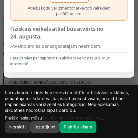
Atlaižu kodu var izmantot atkārtoti vairākiem
pasūtījumiem.
Fiziskais veikals atkal būs atvērts no
24. augusta.
Atvainojamies par sagādātajām neērtībām.
MODELIS:
XSOLAR SOL-O SENSOR
Pateicamies par sapratni un aicinām veikt pasūtījumus
138.00€
internetā!
RAŽOTĀJS:
STEINEL
PIEEJAMĪBA:
PIEGĀDES LAIKS ~2 NEDĒĻAS
Lai uzlabotu i-Light.lv pieredzi un rādītu atbilstošas reklāmas,
izmantojam sīkdatnes. Jūs varat piekrist visām, noraidīt ne-
KRĀSA
nepieciešamās vai izvēlēties kategorijas. Nepieciešamās
15
4
32
21
sīkdatnes nodrošina lapas darbību.
DIENAS
STUNDAS
MIN.
SEK.
Plašāk lasiet mūsu
Privātuma / Sīkdatņu politikā
.
Noraidīt
Iestatījumi
Piekrītu visam
0
SĀKUMS
MEKLĒT
GROZS
MANS KONTS