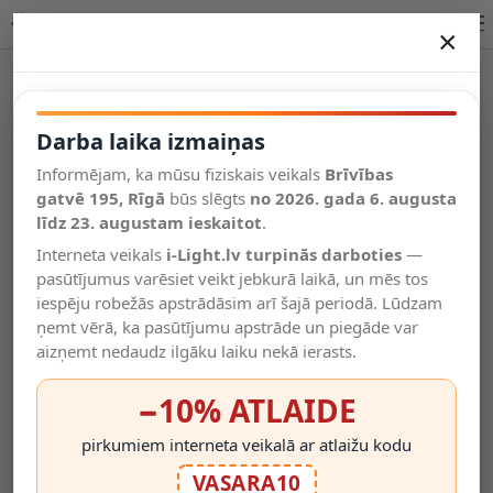
STEINEL Spot ONE SC — sienas prožektors ar PIR sensoru un
×
DARBA LAIKA IZMAIŅAS
Vēl kategorijas
Darba laika izmaiņas
Informējam, ka mūsu fiziskais veikals
Brīvības
Salīdzināt
gatvē 195, Rīgā
Vēlmju
būs slēgts
no 2026. gada 6. augusta
Valodas
saraksts
līdz 23. augustam ieskaitot
.
(0)
Interneta veikals
i-Light.lv turpinās darboties
—
pasūtījumus varēsiet veikt jebkurā laikā, un mēs tos
iespēju robežās apstrādāsim arī šajā periodā. Lūdzam
ņemt vērā, ka pasūtījumu apstrāde un piegāde var
aizņemt nedaudz ilgāku laiku nekā ierasts.
−10% ATLAIDE
pirkumiem interneta veikalā ar atlaižu kodu
VASARA10