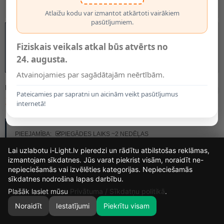
Atlaižu kodu var izmantot atkārtoti vairākiem
pasūtījumiem.
Fiziskais veikals atkal būs atvērts no
24. augusta.
Atvainojamies par sagādātajām neērtībām.
MODELIS:
SPOT ONE SC
Pateicamies par sapratni un aicinām veikt pasūtījumus
108.00€
internetā!
RAŽOTĀJS:
STEINEL
PIEEJAMĪBA:
PIEGĀDES LAIKS ~2 NEDĒĻAS
Lai uzlabotu i-Light.lv pieredzi un rādītu atbilstošas reklāmas,
izmantojam sīkdatnes. Jūs varat piekrist visām, noraidīt ne-
nepieciešamās vai izvēlēties kategorijas. Nepieciešamās
15
25
6
sīkdatnes nodrošina lapas darbību.
DIENAS
MIN.
SEK.
Plašāk lasiet mūsu
Privātuma / Sīkdatņu politikā
.
Noraidīt
Iestatījumi
Piekrītu visam
0
SĀKUMS
MEKLĒT
GROZS
MANS KONTS