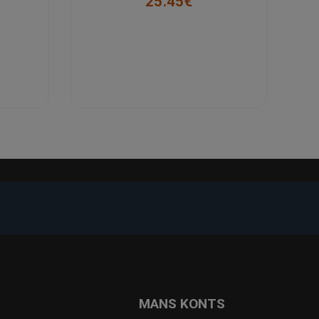
25.45€
-23%
-22%
MANS KONTS