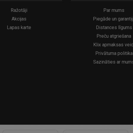
A
kumulatora LED galda lampa SERINA Mini Ø80×200 mm..
5€
16.95€
29.95€
21.95€
Ražotāji
Par mums
Akcijas
Piegāde un garantij
Lapas karte
Distances līgums
Preču atgriešana
Klix apmaksas veid
Privātuma politika
Sazināties ar mum