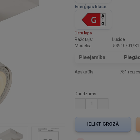
Enerģijas klase:
Datu lapa
Ražotājs:
Lucide
Modelis:
53910/01/31
Pieejamība:
Piegād
Apskatīts
781 reize
Daudzums