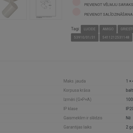
PIEVIENOT VĒLMJU SARAK
PIEVIENOT SALĪDZINĀŠANA
Tagi:
LUCIDE
AMIGO
GRIES
53910/01/31
5411212531148
Maks. jauda
1 ×
Korpusa krāsa
bal
Izmēri (G×P×A)
100
IP klase
IP2
Gaismeklim ir slēdzis
Nē
Garantijas laiks
2 g