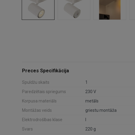
Preces Specifikācija
Spuldžu skaits
1
Paredzētais spriegums
230 V
Korpusa materiāls
metāls
Montāžas veids
griestu montāža
Elektrodrošības klase
I
Svars
220 g