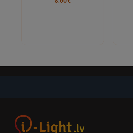
8.60€
-21%