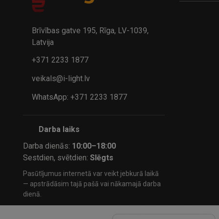
A
kumulatora LED galda lampa BIWO 385×130×230 mm 5,..
32.95€
24.9
41.95€
Brīvības gatve 195, Rīga, LV-1039,
Latvija
+371 2233 1877
veikals@i-light.lv
WhatsApp: +371 2233 1877
Darba laiks
Darba dienās:
10:00–18:00
Sestdien, svētdien:
Slēgts
Pasūtījumus internetā var veikt jebkurā laikā
— apstrādāsim tajā pašā vai nākamajā darba
dienā.