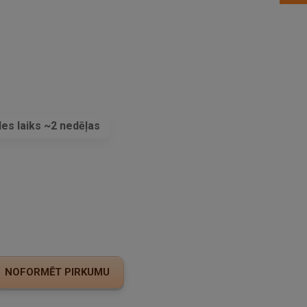
es laiks ~2 nedēļas
s