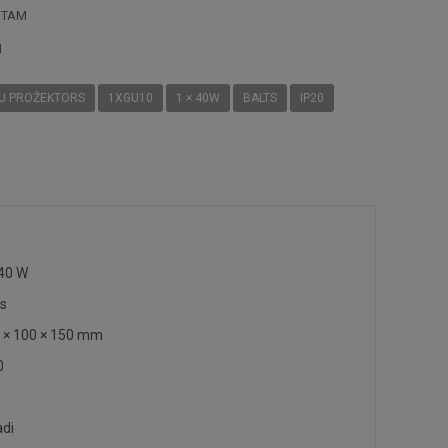
STAM
I
TU PROŽEKTORS
1XGU10
1 × 40W
BALTS
IP20
 40 W
ts
 × 100 × 150 mm
0
adi