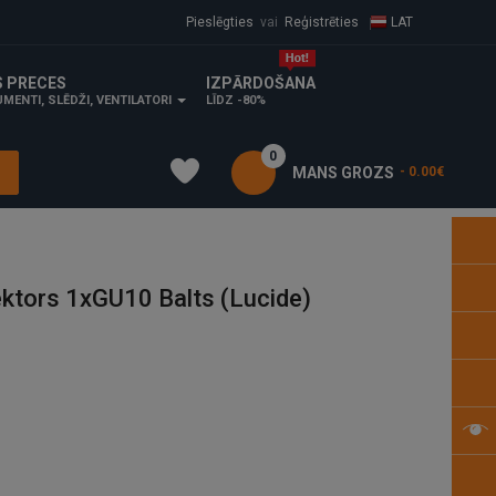
Pieslēgties
vai
Reģistrēties
LAT
S PRECES
IZPĀRDOŠANA
MENTI, SLĒDŽI, VENTILATORI
LĪDZ -80%
0
MANS GROZS
- 0.00€
ktors 1xGU10 Balts (Lucide)