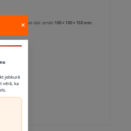
×
alvenie tehniskie dati: izmēri
100 × 100 × 150 mm
;
no
kt jebkurā
t vērā, ka
ts.