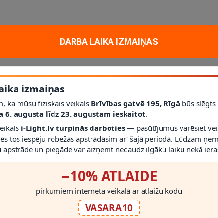
aktiskam un dekoratīvam apgaismojumam mājoklī, dzīvoklī vai projektā. G
DARBA LAIKA IZMAIŅAS
izsardzības klase
IP20
.
līdz šim modelim iederēties mūsdienīgā interjerā.
aika izmaiņas
r gaismekli drīkst droši izmantot.
rms montāžas novērtēt proporcijas un novietojumu.
, ka mūsu fiziskais veikals
Brīvības gatvē 195, Rīgā
būs slēgts
a 6. augusta līdz 23. augustam ieskaitot
.
veikals
i-Light.lv turpinās darboties
— pasūtījumus varēsiet vei
mēs tos iespēju robežās apstrādāsim arī šajā periodā. Lūdzam ņem
 apstrāde un piegāde var aizņemt nedaudz ilgāku laiku nekā ieras
−10% ATLAIDE
RĀDĪT VAIRĀK
pirkumiem interneta veikalā ar atlaižu kodu
VASARA10