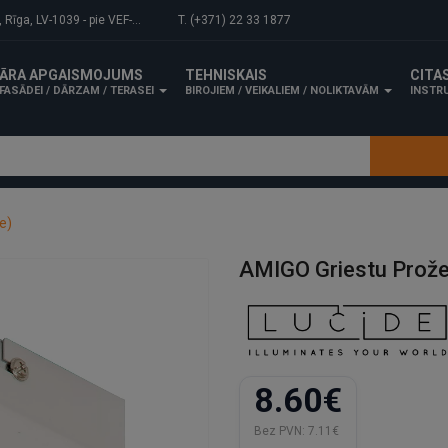
-1039 - pie VEF-Gaisa tilta.
T. (+371) 22 33 1877
ĀRA APGAISMOJUMS
TEHNISKAIS
CITA
FASĀDEI / DĀRZAM / TERASEI
BIROJIEM / VEIKALIEM / NOLIKTAVĀM
INSTRU
e)
AMIGO Griestu Prože
8.60€
Bez PVN:
7.11€