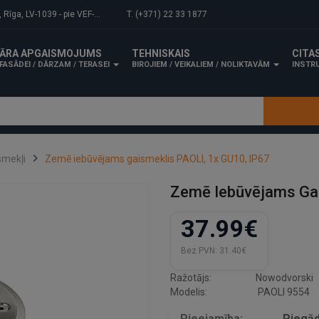
-1039 - pie VEF-Gaisa tilta.
T. (+371) 22 33 1877
ĀRA APGAISMOJUMS
TEHNISKAIS
CITA
FASĀDEI / DĀRZAM / TERASEI
BIROJIEM / VEIKALIEM / NOLIKTAVĀM
INSTRU
smekļi
Zemē iebūvējams gaismeklis PAOLI, 1x GU10, IP67
Zemē Iebūvējams Gai
37.99€
Bez PVN:
31.40€
Ražotājs:
Nowodvorski
Modelis:
PAOLI 9554
Pieejamība:
Piegād