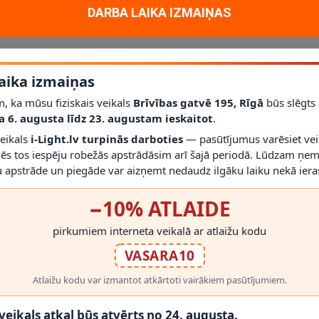
DARBA LAIKA IZMAIŅAS
gaismojuma produkts no Nowodvorski, kas paredzēts mājas un projektu
aika izmaiņas
, ka mūsu fiziskais veikals
Brīvības gatvē 195, Rīgā
būs slēgts
a 6. augusta līdz 23. augustam ieskaitot
.
ismeklis PAOLI, 1x GU10, IP67 palīdz izveidot uzticamu un viegli uztu
veikals
i-Light.lv turpinās darboties
— pasūtījumus varēsiet vei
 145 mm; garantija: 2 gadi; kategorija: Iebūvējamie gaismekļi.
mēs tos iespēju robežās apstrādāsim arī šajā periodā. Lūdzam ņem
 apstrāde un piegāde var aizņemt nedaudz ilgāku laiku nekā ieras
RĀDĪT VAIRĀK
−10% ATLAIDE
pirkumiem interneta veikalā ar atlaižu kodu
VASARA10
Atlaižu kodu var izmantot atkārtoti vairākiem pasūtījumiem.
 PRODUKTI
 veikals atkal būs atvērts no 24. augusta.