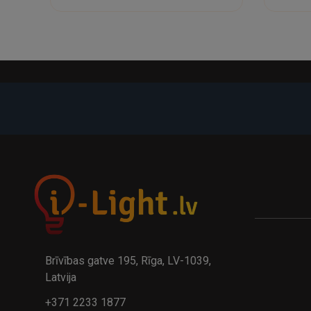
-21%
A
kumulatora LED galda lampa BIWO 385×130×230 mm 5,..
32.95€
24.9
41.95€
Brīvības gatve 195, Rīga, LV-1039,
Latvija
+371 2233 1877