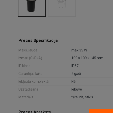
Preces Specifikācija
Maks. jauda
max 35 W
Izmēri (G×P×A)
109 × 109 × 145 mm
IP klase
IP67
Garantijas laiks
2 gadi
Iekļauta komplektā
Nē
Uzstādīšana
Iebūve
Materiāls
tērauds, stikls
Preces Apraksts