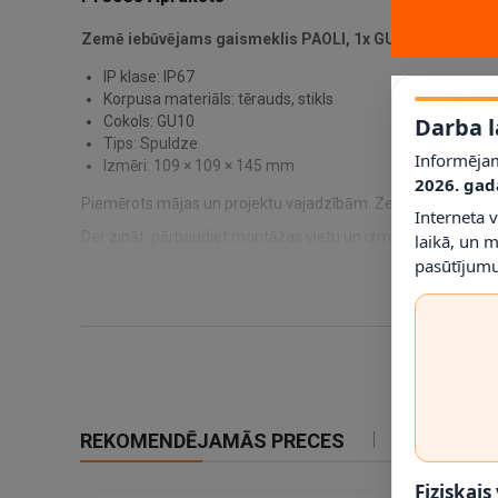
Zemē iebūvējams gaismeklis PAOLI, 1x GU10, IP67
ir ap
IP klase: IP67
Korpusa materiāls: tērauds, stikls
Cokols: GU10
Darba l
Tips: Spuldze
Informējam
Izmēri: 109 × 109 × 145 mm
2026. gad
Piemērots mājas un projektu vajadzībām. Zemē iebūvējams ga
Interneta 
Der zināt: pārbaudiet montāžas vietu un izmērus 109 × 109 ×
laikā, un 
pasūtījumu
REKOMENDĒJAMĀS PRECES
IETEIKTIE
Fiziskais