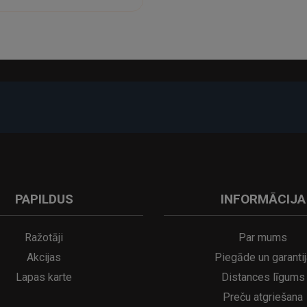
-17%
PAPILDUS
INFORMĀCIJA
A
kumulatora LED galda lampa SERINA Mini Ø80×200 mm..
5€
16.95€
29.95€
21.95€
Ražotāji
Par mums
Akcijas
Piegāde un garantij
Lapas karte
Distances līgums
Preču atgriešana