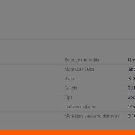
Korpusa materiāls
tēra
Montāžas veids
ieb
Svars
750
Cokols
GU
Tips
Spu
Iebūves dziļums
14
Montāžas cauruma diametrs
Ø 