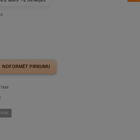
es
STAM
I
RSKI