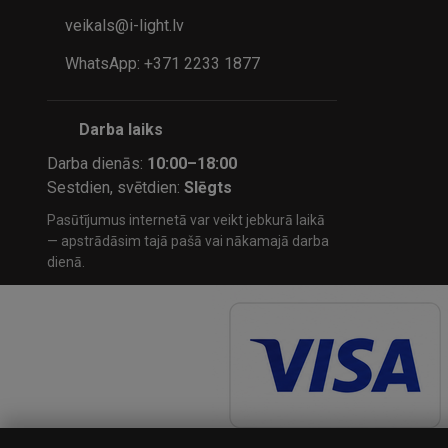
veikals@i-light.lv
WhatsApp: +371 2233 1877
Darba laiks
Darba dienās:
10:00–18:00
Sestdien, svētdien:
Slēgts
Pasūtījumus internetā var veikt jebkurā laikā
— apstrādāsim tajā pašā vai nākamajā darba
dienā.