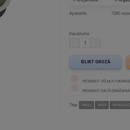
Apskatīts
7285 reiz
Daudzums
PIEVIENOT VĒLMJU SARAK
PIEVIENOT SALĪDZINĀŠANA
Tagi:
PAOLI
9554
NOWODVO