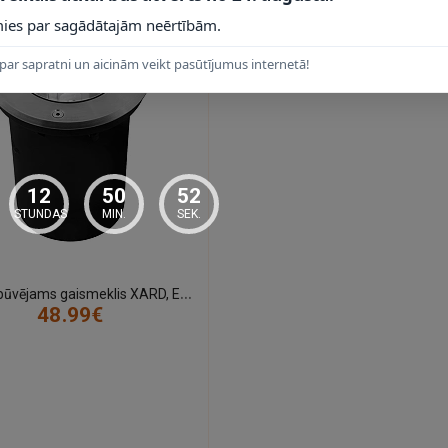
ies par sagādātajām neērtībām.
par sapratni un aicinām veikt pasūtījumus internetā!
12
50
51
STUNDAS
MIN.
SEK.
Z
emē iebūvējams gaismeklis XARD, E27 max. 40W, IP67, ner. tērauds
48.99€