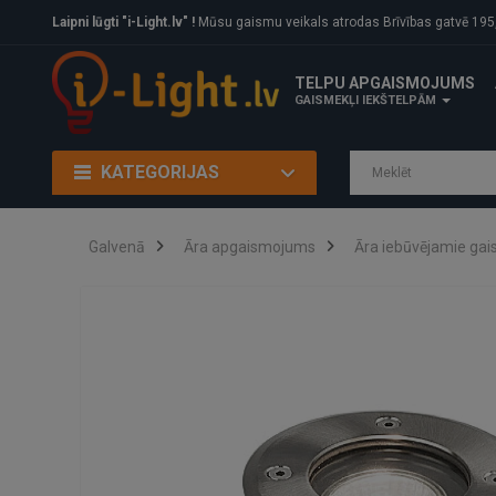
Laipni lūgti "i-Light.lv" !
Mūsu gaismu veikals atrodas Brīvības gatvē 195, Rīga, LV
TELPU APGAISMOJUMS
GAISMEKĻI IEKŠTELPĀM
KATEGORIJAS
Galvenā
Āra apgaismojums
Āra iebūvējamie gai