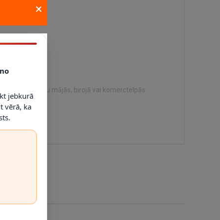
×
 vajadzībām.
no
ramu risinājumu mājās, birojā vai komerctelpās.
kt jebkurā
t vērā, ka
ts.