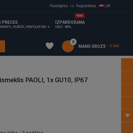
Pieslēgties
vai
Reģistrēties
LAT
S PRECES
IZPĀRDOŠANA
MENTI, SLĒDŽI, VENTILATORI
LĪDZ -80%
0
MANS GROZS
- 0.00€
smeklis PAOLI, 1x GU10, IP67
es laiks ~2 nedēļas