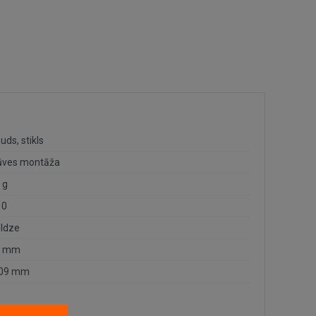
uds, stikls
ūves montāža
 g
10
ldze
5 mm
109 mm