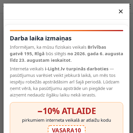
BELENOS PENDANT piekaramais gaismeklis IP20 R13366
×
DARBA LAIKA IZMAIŅAS
Vēl kategorijas
Darba laika izmaiņas
Informējam, ka mūsu fiziskais veikals
Brīvības
Salīdzināt
gatvē 195, Rīgā
Vēlmju
būs slēgts
no 2026. gada 6. augusta
Valodas
saraksts
līdz 23. augustam ieskaitot
.
(0)
Interneta veikals
i-Light.lv turpinās darboties
—
pasūtījumus varēsiet veikt jebkurā laikā, un mēs tos
iespēju robežās apstrādāsim arī šajā periodā. Lūdzam
ņemt vērā, ka pasūtījumu apstrāde un piegāde var
aizņemt nedaudz ilgāku laiku nekā ierasts.
−10% ATLAIDE
pirkumiem interneta veikalā ar atlaižu kodu
VASARA10