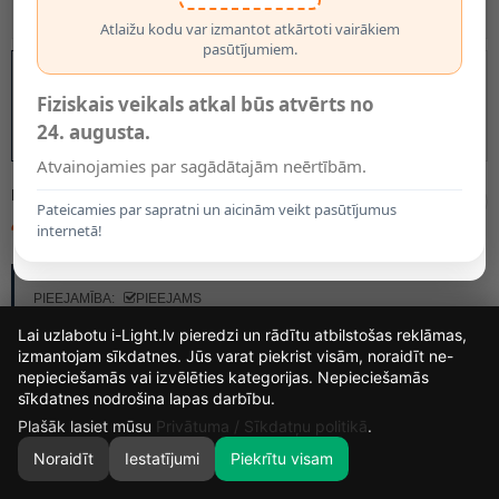
Atlaižu kodu var izmantot atkārtoti vairākiem
pasūtījumiem.
Fiziskais veikals atkal būs atvērts no
24. augusta.
Atvainojamies par sagādātajām neērtībām.
MODELIS:
R13366
Pateicamies par sapratni un aicinām veikt pasūtījumus
48.00€
internetā!
RAŽOTĀJS:
RENDL LIGHT STUDIO
PIEEJAMĪBA:
PIEEJAMS
Lai uzlabotu i-Light.lv pieredzi un rādītu atbilstošas reklāmas,
izmantojam sīkdatnes. Jūs varat piekrist visām, noraidīt ne-
nepieciešamās vai izvēlēties kategorijas. Nepieciešamās
14
7
46
8
sīkdatnes nodrošina lapas darbību.
DIENAS
STUNDAS
MIN.
SEK.
Plašāk lasiet mūsu
Privātuma / Sīkdatņu politikā
.
Noraidīt
Iestatījumi
Piekrītu visam
0
SĀKUMS
MEKLĒT
GROZS
MANS KONTS