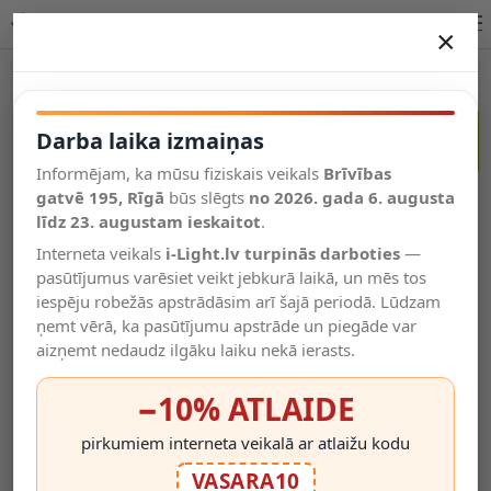
SERINA Mini akumulatora galda lampa Ø80×200 mm IP44 zelta
×
DARBA LAIKA IZMAIŅAS
-17%
Vēl kategorijas
Darba laika izmaiņas
Informējam, ka mūsu fiziskais veikals
Brīvības
Salīdzināt
gatvē 195, Rīgā
Vēlmju
būs slēgts
no 2026. gada 6. augusta
Valodas
saraksts
līdz 23. augustam ieskaitot
.
(0)
Interneta veikals
i-Light.lv turpinās darboties
—
pasūtījumus varēsiet veikt jebkurā laikā, un mēs tos
iespēju robežās apstrādāsim arī šajā periodā. Lūdzam
ņemt vērā, ka pasūtījumu apstrāde un piegāde var
aizņemt nedaudz ilgāku laiku nekā ierasts.
−10% ATLAIDE
pirkumiem interneta veikalā ar atlaižu kodu
VASARA10