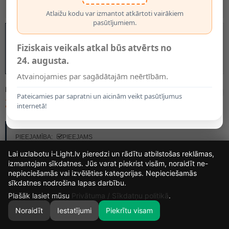
Atlaižu kodu var izmantot atkārtoti vairākiem
pasūtījumiem.
Fiziskais veikals atkal būs atvērts no
24. augusta.
Atvainojamies par sagādātajām neērtībām.
MODELIS:
SERINA MINI
Pateicamies par sapratni un aicinām veikt pasūtījumus
24.95€
29.95€
internetā!
RAŽOTĀJS:
BRILONER
PIEEJAMĪBA:
PIEEJAMS
Lai uzlabotu i-Light.lv pieredzi un rādītu atbilstošas reklāmas,
izmantojam sīkdatnes. Jūs varat piekrist visām, noraidīt ne-
nepieciešamās vai izvēlēties kategorijas. Nepieciešamās
15
7
46
38
sīkdatnes nodrošina lapas darbību.
DIENAS
STUNDAS
MIN.
SEK.
Plašāk lasiet mūsu
Privātuma / Sīkdatņu politikā
.
Noraidīt
Iestatījumi
Piekrītu visam
0
SĀKUMS
MEKLĒT
GROZS
MANS KONTS