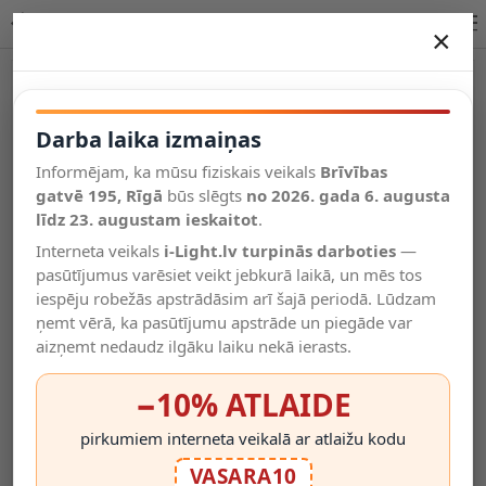
Briloner āra akumulatora galda lampa 10 cm, IP44, zelta
×
DARBA LAIKA IZMAIŅAS
Vēl kategorijas
Darba laika izmaiņas
Informējam, ka mūsu fiziskais veikals
Brīvības
Salīdzināt
gatvē 195, Rīgā
Vēlmju
būs slēgts
no 2026. gada 6. augusta
Valodas
saraksts
līdz 23. augustam ieskaitot
.
(0)
Interneta veikals
i-Light.lv turpinās darboties
—
pasūtījumus varēsiet veikt jebkurā laikā, un mēs tos
iespēju robežās apstrādāsim arī šajā periodā. Lūdzam
ņemt vērā, ka pasūtījumu apstrāde un piegāde var
aizņemt nedaudz ilgāku laiku nekā ierasts.
−10% ATLAIDE
pirkumiem interneta veikalā ar atlaižu kodu
VASARA10