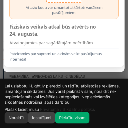
Atlaižu kodu var izmantot atkārtoti vairākiem
pasūtījumiem.
Fiziskais veikals atkal būs atvērts no
24. augusta.
Atvainojamies par sagādātajām neērtībām.
MODELIS:
7483017
Pateicamies par sapratni un aicinām veikt pasūtījumus
22.95€
internetā!
RAŽOTĀJS:
BRILONER
PIEEJAMĪBA:
PIEGĀDES LAIKS ~2 NEDĒĻAS
Lai uzlabotu i-Light.lv pieredzi un rādītu atbilstošas reklāmas,
izmantojam sīkdatnes. Jūs varat piekrist visām, noraidīt ne-
nepieciešamās vai izvēlēties kategorijas. Nepieciešamās
14
6
25
24
sīkdatnes nodrošina lapas darbību.
DIENAS
STUNDAS
MIN.
SEK.
Plašāk lasiet mūsu
Privātuma / Sīkdatņu politikā
.
Noraidīt
Iestatījumi
Piekrītu visam
0
SĀKUMS
MEKLĒT
GROZS
MANS KONTS