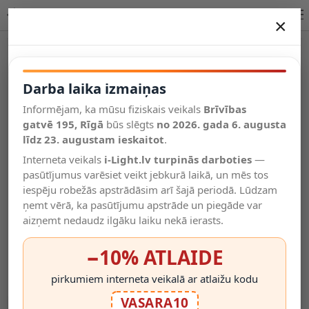
Briloner CCT griestu LED lampa 119,5 cm, 45W, max 5000 lm
×
DARBA LAIKA IZMAIŅAS
-32%
Vēl kategorijas
Darba laika izmaiņas
Informējam, ka mūsu fiziskais veikals
Brīvības
Salīdzināt
gatvē 195, Rīgā
Vēlmju
būs slēgts
no 2026. gada 6. augusta
Valodas
saraksts
līdz 23. augustam ieskaitot
.
(0)
Interneta veikals
i-Light.lv turpinās darboties
—
pasūtījumus varēsiet veikt jebkurā laikā, un mēs tos
iespēju robežās apstrādāsim arī šajā periodā. Lūdzam
ņemt vērā, ka pasūtījumu apstrāde un piegāde var
aizņemt nedaudz ilgāku laiku nekā ierasts.
−10% ATLAIDE
pirkumiem interneta veikalā ar atlaižu kodu
VASARA10