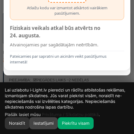
Atlaižu kodu var izmantot atkārtoti vairākiem
pasūtījumiem.
Fiziskais veikals atkal būs atvērts no
24. augusta.
Atvainojamies par sagādātajām neērtībām.
MODELIS:
3761019
Pateicamies par sapratni un aicinām veikt pasūtījumus
89.95€
131.89€
internetā!
RAŽOTĀJS:
BRILONER
PIEEJAMĪBA:
PIEGĀDES LAIKS ~2 NEDĒĻAS
Lai uzlabotu i-Light.lv pieredzi un rādītu atbilstošas reklāmas,
izmantojam sīkdatnes. Jūs varat piekrist visām, noraidīt ne-
nepieciešamās vai izvēlēties kategorijas. Nepieciešamās
15
14
21
26
sīkdatnes nodrošina lapas darbību.
DIENAS
STUNDAS
MIN.
SEK.
Plašāk lasiet mūsu
Privātuma / Sīkdatņu politikā
.
Noraidīt
Iestatījumi
Piekrītu visam
0
SĀKUMS
MEKLĒT
GROZS
MANS KONTS